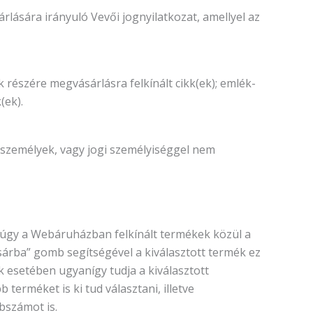
rlására irányuló Vevői jognyilatkozat, amellyel az
észére megvásárlásra felkínált cikk(ek); emlék-
(ek).
i személyek, vagy jogi személyiséggel nem
 úgy a Webáruházban felkínált termékek közül a
sárba” gomb segítségével a kiválasztott termék ez
 esetében ugyanígy tudja a kiválasztott
erméket is ki tud választani, illetve
bszámot is.