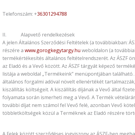
Telefonszám: +
36301294788
II. Alapvető rendelkezések
A jelen Általános Szerződési Feltételek (a továbbiakban: Á
részére a
www.gorogkegytargy.hu
weboldalon (a továbbia
termékértékesítés általános feltételrendszerét. Az ÁSZF 
az Eladó és a Vevő között. Az ÁSZF tárgyát képező termé
listája a weboldal „Termékeink” menüpontjában található.
általános forgalmi adóval növelt ellenértékét tartalmazzák
kiszállítás költségeit. A kiszállítás díjának a Vevő által f
folyamata során ismerheti meg a Vevő. A Termék vételárán és
további díjat nem számol fel Vevő felé, azonban Vevő kötele
többletköltségek közül a Terméknek az Eladó részére törté
A Felek között szerződéses jogviszony az ÁSZF-ben meghat