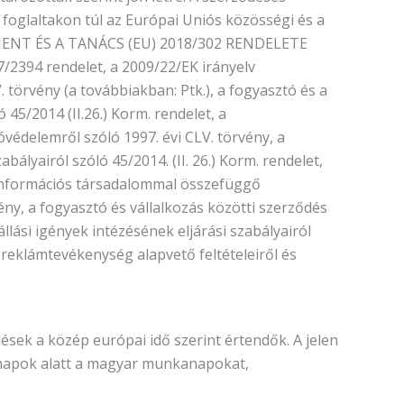
foglaltakon túl az Európai Uniós közösségi és a
MENT ÉS A TANÁCS (EU) 2018/302 RENDELETE
7/2394 rendelet, a 2009/22/EK irányelv
 törvény (a továbbiakban: Ptk.), a fogyasztó és a
 45/2014 (II.26.) Korm. rendelet, a
óvédelemről szóló 1997. évi CLV. törvény, a
bályairól szóló 45/2014. (II. 26.) Korm. rendelet,
 információs társadalommal összefüggő
vény, a fogyasztó és vállalkozás közötti szerződés
lási igények intézésének eljárási szabályairól
 reklámtevékenység alapvető feltételeiről és
.
ések a közép európai idő szerint értendők. A jelen
napok alatt a magyar munkanapokat,