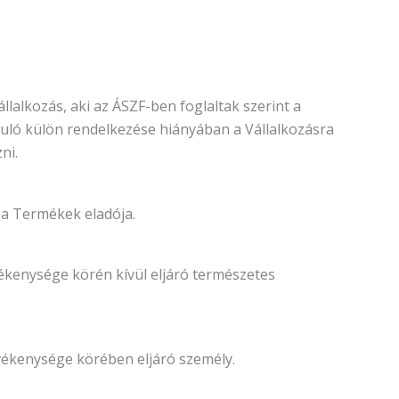
állalkozás, aki az ÁSZF-ben foglaltak szerint a
yuló külön rendelkezése hiányában a Vállalkozásra
ni.
a Termékek eladója.
vékenysége körén kívül eljáró természetes
evékenysége körében eljáró személy.