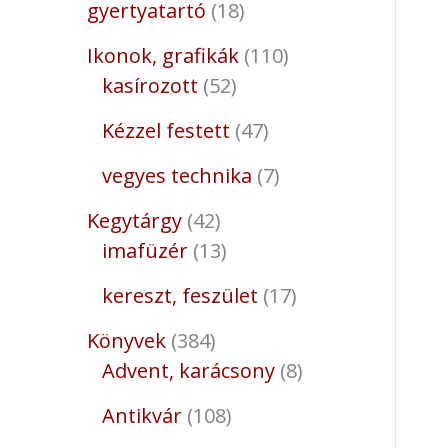
gyertyatartó
18
Ikonok, grafikák
110
kasírozott
52
Kézzel festett
47
vegyes technika
7
Kegytárgy
42
imafüzér
13
kereszt, feszület
17
Könyvek
384
Advent, karácsony
8
Antikvár
108