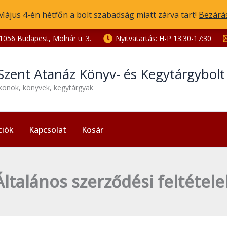
Május 4-én hétfőn a bolt szabadság miatt zárva tart!
Bezárá
1056 Budapest, Molnár u. 3.
Nyitvatartás: H-P 13:30-17:30
Szent Atanáz Könyv- és Kegytárgybol
ikonok, könyvek, kegytárgyak
ciók
Kapcsolat
Kosár
Általános szerződési feltétele