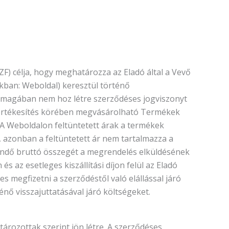
SZF) célja, hogy meghatározza az Eladó által a Vevő
kban: Weboldal) keresztül történő
önmagában nem hoz létre szerződéses jogviszonyt
kértékesítés körében megvásárolható Termékek
 A Weboldalon feltüntetett árak a termékek
, azonban a feltüntetett ár nem tartalmazza a
izetendő bruttó összegét a megrendelés elküldésének
 az esetleges kiszállítási díjon felül az Eladó
s megfizetni a szerződéstől való elállással járó
nő visszajuttatásával járó költségeket.
ározottak szerint jön létre. A szerződéses