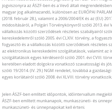
jogviszonyra az ÁSZF-ben és a Vevő általi megrendelésben 
magyar jog alkalmazandó, különösen az EURÓPAI PARLA
(2018. február 28.), valamint a 2006/2004/EK és az (EU) 201
módosításáról, a Polgári Törvénykönyvről szóló 2013. évi V.
vállalkozás közötti szerződések részletes szabályairól szóló
kereskedelemről szóló 2005. évi CLXIV. törvény, a fogyaszt
fogyasztó és a vállalkozás közötti szerződések részletes sza
az elektronikus kereskedelmi szolgáltatások, valamint az
szolgáltatások egyes kérdéseiről szóló 2001. évi CVIII. tör
keretében eladott dolgokra vonatkozó szavatossági és jótál
szóló 19/2014. (IV. 29.) NGM rendelet, továbbá a gazdasági
egyes korlátairól szóló 2008. évi XLVIII. törvény vonatkozik
Jelen ÁSZF-ben említett időpontok, időintervallum megjelöl
ÁSZF-ben említett munkanapok, munkaszüneti- és ünnep
munkaszüneti- és ünnepnapokat kell érteni.