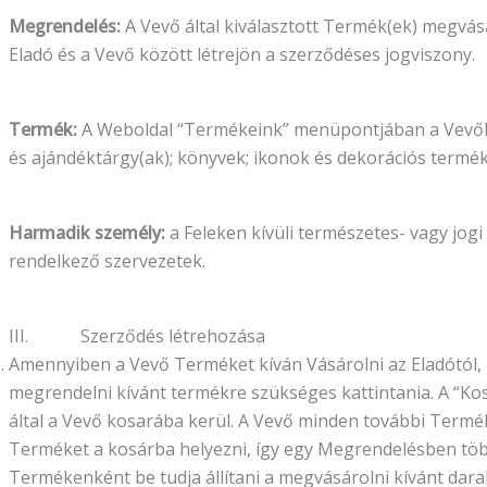
Megrendelés:
A Vevő által kiválasztott Termék(ek) megvásá
Eladó és a Vevő között létrejön a szerződéses jogviszony.
Termék:
A Weboldal “Termékeink” menüpontjában a Vevők r
és ajándéktárgy(ak); könyvek; ikonok és dekorációs termék
Harmadik személy:
a Feleken kívüli természetes- vagy jog
rendelkező szervezetek.
III. Szerződés létrehozása
Amennyiben a Vevő Terméket kíván Vásárolni az Eladótól,
megrendelni kívánt termékre szükséges kattintania. A “Ko
által a Vevő kosarába kerül. A Vevő minden további Termék
Terméket a kosárba helyezni, így egy Megrendelésben több t
Termékenként be tudja állítani a megvásárolni kívánt dara