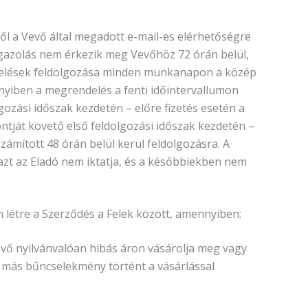
ről a Vevő által megadott e-mail-es elérhetőségre
igazolás nem érkezik meg Vevőhöz 72 órán belül,
ndelések feldolgozása minden munkanapon a közép
nnyiben a megrendelés a fenti időintervallumon
gozási időszak kezdetén – előre fizetés esetén a
tját követő első feldolgozási időszak kezdetén –
számított 48 órán belül kerül feldolgozásra. A
zt az Eladó nem iktatja, és a későbbiekben nem
ön létre a Szerződés a Felek között, amennyiben:
vő nyilvánvalóan hibás áron vásárolja meg vagy
gy más bűncselekmény történt a vásárlással