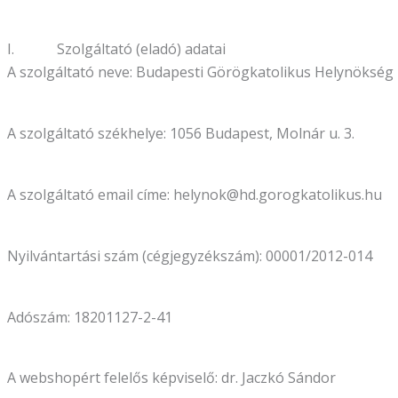
I. Szolgáltató (eladó) adatai
A szolgáltató neve: Budapesti Görögkatolikus Helynökség
A szolgáltató székhelye: 1056 Budapest, Molnár u. 3.
A szolgáltató email címe: helynok@hd.gorogkatolikus.hu
Nyilvántartási szám (cégjegyzékszám): 00001/2012-014
Adószám: 18201127-2-41
A webshopért felelős képviselő: dr. Jaczkó Sándor