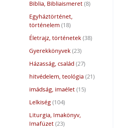
Biblia, Bibliaismeret
8
Egyháztörténet,
történelem
18
Életrajz, történetek
38
Gyerekkönyvek
23
Házasság, család
27
hitvédelem, teológia
21
imádság, imaélet
15
Lelkiség
104
Liturgia, Imakönyv,
Imafüzet
23