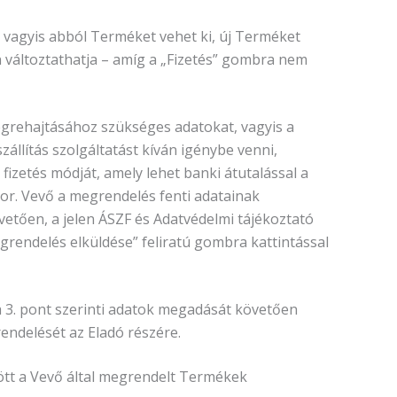
 vagyis abból Terméket vehet ki, új Terméket
 változtathatja – amíg a „Fizetés” gombra nem
grehajtásához szükséges adatokat, vagyis a
iszállítás szolgáltatást kíván igénybe venni,
fizetés módját, amely lehet banki átutalással a
kor. Vevő a megrendelés fenti adatainak
övetően, a jelen ÁSZF és Adatvédelmi tájékoztató
grendelés elküldése” feliratú gombra kattintással
 a 3. pont szerinti adatok megadását követően
endelését az Eladó részére.
özött a Vevő által megrendelt Termékek