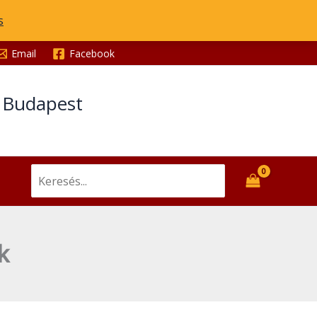
s
Email
Facebook
t Budapest
Search
for:
k