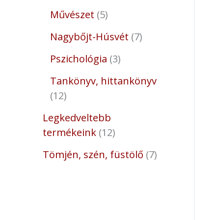
Művészet
5
Nagybőjt-Húsvét
7
Pszichológia
3
Tankönyv, hittankönyv
12
Legkedveltebb
termékeink
12
Tömjén, szén, füstölő
7