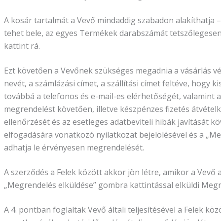
A kosár tartalmát a Vevő mindaddig szabadon alakíthatja –
tehet bele, az egyes Termékek darabszámát tetszőlegesen
kattint rá.
Ezt követően a Vevőnek szükséges megadnia a vásárlás vé
nevét, a számlázási címet, a szállítási címet feltéve, hogy k
továbbá a telefonos és e-mail-es elérhetőségét, valamint a 
megrendelést követően, illetve készpénzes fizetés átvétel
ellenőrzését és az esetleges adatbeviteli hibák javítását k
elfogadására vonatkozó nyilatkozat bejelölésével és a „Me
adhatja le érvényesen megrendelését.
A szerződés a Felek között akkor jön létre, amikor a Vevő
„Megrendelés elküldése” gombra kattintással elküldi Megr
A 4. pontban foglaltak Vevő általi teljesítésével a Felek k