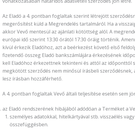
vonatkozásában határidős adásvételi szerződés jön létre.
Az Eladó a 4. pontban foglaltak szerint létrejött szerződés
megerősítést küld a Megrendelés tartalmáról. Ha a vissza
akkor Vevő mentesül az ajánlati kötöttség alól. A megre
európai idő szerint 13:30 órától 17:30 óráig történik. Ame
kívül érkezik Eladóhoz, azt a beérkezést követő első feldol
fizetendő összeg Eladó bankszámlájára érkezésének időpon
kell Eladóhoz érkezettnek tekinteni és attól az időponttól 
megkötött szerződés nem minősül írásbeli szerződésnek, a
lesz írásban hozzáférhető.
A 4. pontban foglaltak Vevő általi teljesítése esetén sem j
az Eladó rendszerének hibájából adódóan a Terméket a Ve
személyes adatokkal, hitelkártyával stb. visszaélés va
összefüggésben.