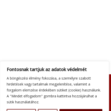
Fontosnak tartjuk az adatok védelmét
A böngészési élmény fokozása, a személyre szabott
hirdetések vagy tartalmak megjelenítése, valamint a
Adatkezelési tájékoztató
forgalom elemzése érdekében sütiket (cookie) használunk.
Általános szerződési feltételek
A "Mindet elfogadom" gombra kattintva hozzájárulhat a
Impresszum
sütik használatához.
Szállítási információk