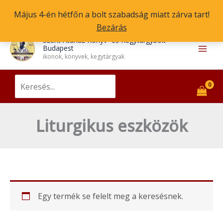
Skip
Május 4-én hétfőn a bolt szabadság miatt zárva tart!
to
Bezárás
content
Main
Szent Atanáz Könyv- és Kegytárgybolt
Budapest
Men
ikonok, könyvek, kegytárgyak
Search
for:
Liturgikus eszközök
Egy termék se felelt meg a keresésnek.