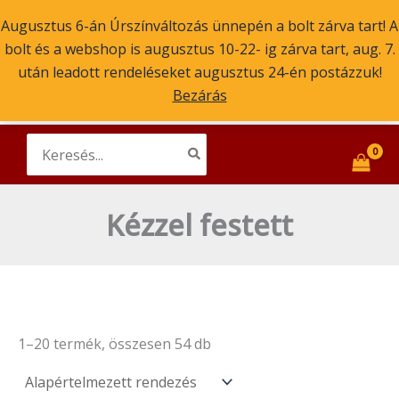
Skip
Augusztus 6-án Úrszínváltozás ünnepén a bolt zárva tart! A
to
bolt és a webshop is augusztus 10-22- ig zárva tart, aug. 7.
content
Main
után leadott rendeléseket augusztus 24-én postázzuk!
Szent Atanáz Könyv- és Kegytárgybolt
Budapest
Bezárás
Men
ikonok, könyvek, kegytárgyak
Search
for:
Kézzel festett
1–20 termék, összesen 54 db