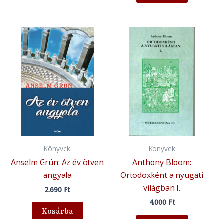
Könyvek
Könyvek
Anselm Grün: Az év ötven
Anthony Bloom:
angyala
Ortodoxként a nyugati
világban I.
2.690
Ft
4.000
Ft
Kosárba