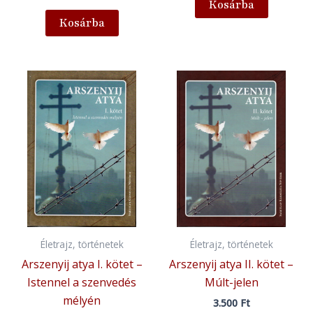
Kosárba
Kosárba
Életrajz, történetek
Életrajz, történetek
Arszenyij atya I. kötet –
Arszenyij atya II. kötet –
Istennel a szenvedés
Múlt-jelen
mélyén
3.500
Ft