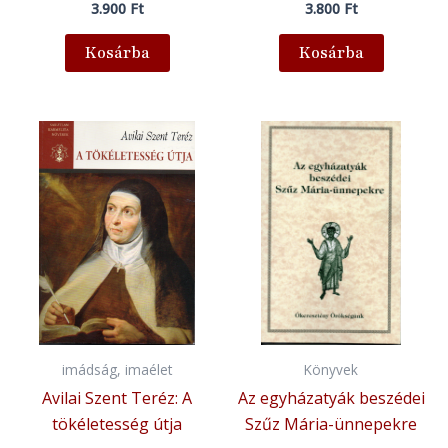
3.900
Ft
3.800
Ft
Kosárba
Kosárba
imádság, imaélet
Könyvek
Avilai Szent Teréz: A
Az egyházatyák beszédei
tökéletesség útja
Szűz Mária-ünnepekre