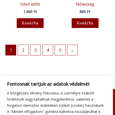
Isten előtt
Nőiesség
1.900
Ft
800
Ft
Kosárba
Kosárba
1
2
3
4
5
→
Fontosnak tartjuk az adatok védelmét
A böngészési élmény fokozása, a személyre szabott
hirdetések vagy tartalmak megjelenítése, valamint a
Adatkezelési tájékoztató
forgalom elemzése érdekében sütiket (cookie) használunk.
Általános szerződési feltételek
A "Mindet elfogadom" gombra kattintva hozzájárulhat a