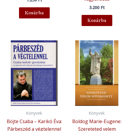
3.200
Ft
Kosárba
Kosárba
Könyvek
Könyvek
Böjte Csaba – Karikó Éva:
Boldog Marie-Eugene:
Párbeszéd a végtelennel
Szereteted velem