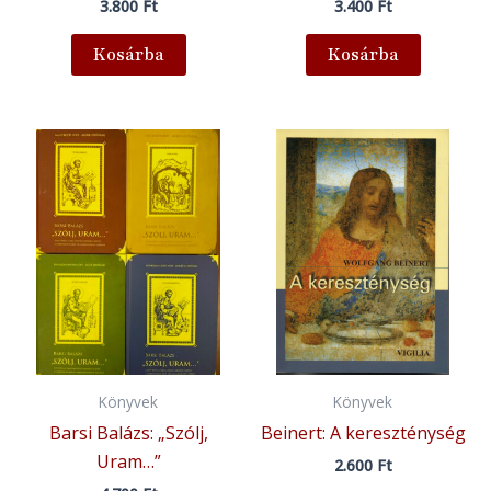
3.800
Ft
3.400
Ft
Kosárba
Kosárba
Könyvek
Könyvek
Barsi Balázs: „Szólj,
Beinert: A kereszténység
Uram…”
2.600
Ft