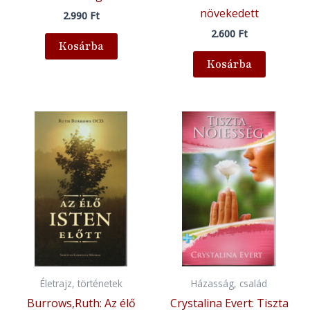
növekedett
2.990
Ft
2.600
Ft
Kosárba
Kosárba
Életrajz, történetek
Házasság, család
Burrows,Ruth: Az élő
Crystalina Evert: Tiszta