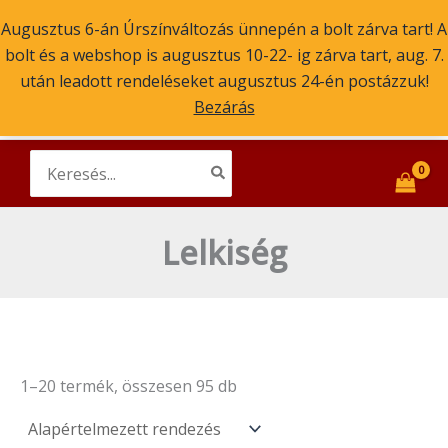
Skip
Augusztus 6-án Úrszínváltozás ünnepén a bolt zárva tart! A
to
bolt és a webshop is augusztus 10-22- ig zárva tart, aug. 7.
content
Main
után leadott rendeléseket augusztus 24-én postázzuk!
Szent Atanáz Könyv- és Kegytárgybolt
Budapest
Bezárás
Men
ikonok, könyvek, kegytárgyak
Search
for:
Lelkiség
1–20 termék, összesen 95 db