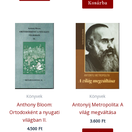
Kosárba
Könyvek
Könyvek
Anthony Bloom:
Antonyij Metropolita: A
Ortodoxként a nyugati
világ megváltása
világban II.
3.600
Ft
4.500
Ft