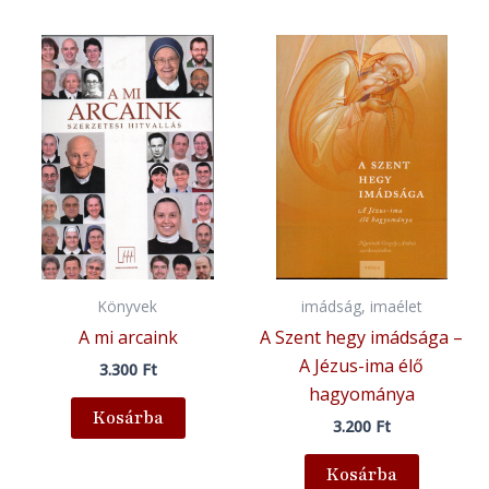
Könyvek
imádság, imaélet
A mi arcaink
A Szent hegy imádsága –
A Jézus-ima élő
3.300
Ft
hagyománya
Kosárba
3.200
Ft
Kosárba