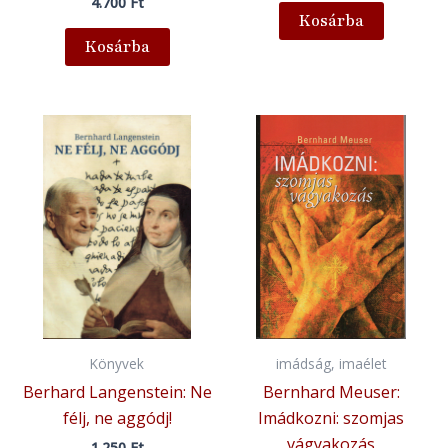
4.700
Ft
Kosárba
Kosárba
Könyvek
imádság, imaélet
Berhard Langenstein: Ne
Bernhard Meuser:
félj, ne aggódj!
Imádkozni: szomjas
vágyakozás
1.250
Ft