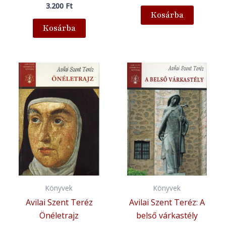
3.200
Ft
Kosárba
Kosárba
Könyvek
Könyvek
Avilai Szent Teréz
Avilai Szent Teréz: A
Önéletrajz
belső várkastély