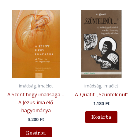
imádság, imaélet
imádság, imaélet
A Szent hegy imádsága –
A. Quatit: „Szüntelenül”
A Jézus-ima élő
1.180
Ft
hagyománya
Kosárba
3.200
Ft
Kosárba