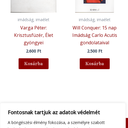
imádság, imaélet
imádság, imaélet
Varga Péter:
Will Conquer: 15 nap
Krisztusfüzér, Élet
Imádság Carlo Acutis
gyöngyei
gondolataival
2.600
Ft
2.500
Ft
Kosárba
Kosárba
Fontosnak tartjuk az adatok védelmét
A böngészési élmény fokozása, a személyre szabott