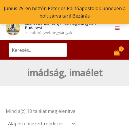
Skip
Június 29-én hétfőn Péter és Pál főapostolok ünnepén a
to
bolt zárva tart!
Bezárás
content
Main
Szent Atanáz Könyv- és Kegytárgybolt
Budapest
Men
ikonok, könyvek, kegytárgyak
Search
for:
imádság, imaélet
Mind a(z) 18 találat megjelenítve