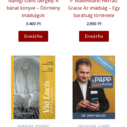
Naregi Szent Gergely: A
P. Maximiliano Herraiz
bánat könyve – Óörmény
Gracia: Az imádság – Egy
imádságok
barátság története
3.400
Ft
2.900
Ft
Kosárba
Kosárba
imádság, imaélet
Házasság, család