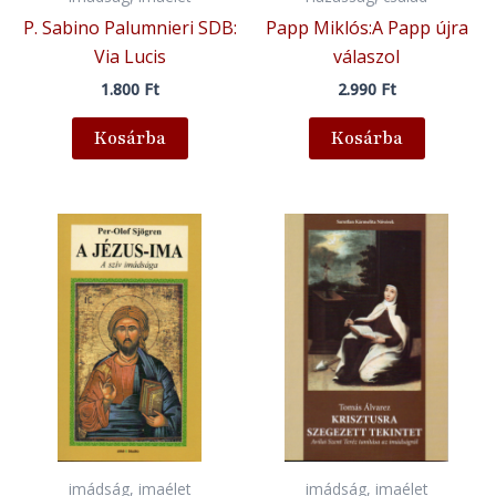
P. Sabino Palumnieri SDB:
Papp Miklós:A Papp újra
Via Lucis
válaszol
1.800
Ft
2.990
Ft
Kosárba
Kosárba
imádság, imaélet
imádság, imaélet