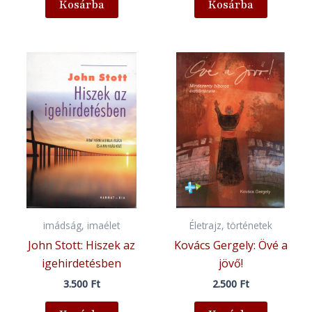
Kosárba
Kosárba
imádság, imaélet
Életrajz, történetek
John Stott: Hiszek az
Kovács Gergely: Övé a
igehirdetésben
jövő!
3.500
Ft
2.500
Ft