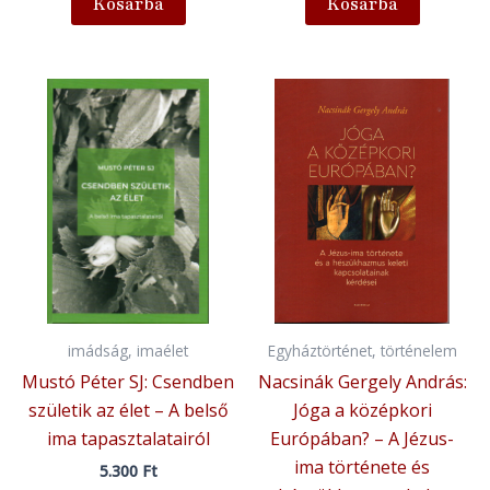
Kosárba
Kosárba
imádság, imaélet
Egyháztörténet, történelem
Mustó Péter SJ: Csendben
Nacsinák Gergely András:
születik az élet – A belső
Jóga a középkori
ima tapasztalatairól
Európában? – A Jézus-
ima története és
5.300
Ft