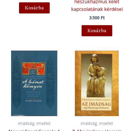
hészükhazmus kelet
Kosárba
kapcsolatának kérdései
3.500
Ft
Kosárba
imádság, imaélet
imádság, imaélet