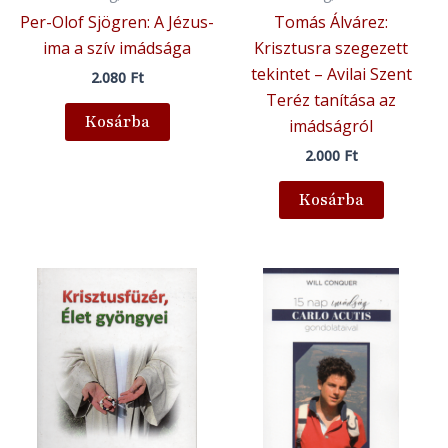
Per-Olof Sjögren: A Jézus-
Tomás Álvárez:
ima a szív imádsága
Krisztusra szegezett
tekintet – Avilai Szent
2.080
Ft
Teréz tanítása az
Kosárba
imádságról
2.000
Ft
Kosárba