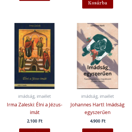
Kosárba
imádság, imaélet
imádság, imaélet
Irma Zaleski: Élni a Jézus-
Johannes Hartl: Imádság
imát
egyszerűen
2.100
Ft
4.900
Ft