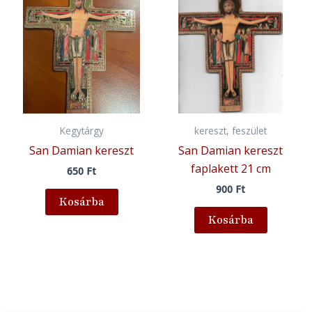
Kegytárgy
kereszt, feszület
San Damian kereszt
San Damian kereszt
faplakett 21 cm
650
Ft
900
Ft
Kosárba
Kosárba