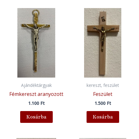
Ajándéktárgyak
kereszt, feszület
Fémkereszt aranyozott
Feszület
1.100
Ft
1.500
Ft
Kosárba
Kosárba