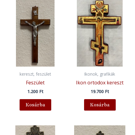
kereszt, feszület
Ikonok, grafikák
Feszület
Ikon ortodox kereszt
1.200
Ft
19.700
Ft
Kosárba
Kosárba