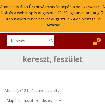
Skip
Augusztus 6-án Úrszínváltozás ünnepén a bolt zárva tart! A
to
bolt és a webshop is augusztus 10-22- ig zárva tart, aug. 7.
content
Main
után leadott rendeléseket augusztus 24-én postázzuk!
Szent Atanáz Könyv- és Kegytárgybolt
Budapest
Bezárás
Men
ikonok, könyvek, kegytárgyak
Search
for:
kereszt, feszület
Mind a(z) 12 találat megjelenítve