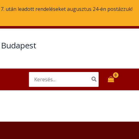
. 7. után leadott rendeléseket augusztus 24-én postázzuk!
Email
Facebook
t Budapest
Search
for: