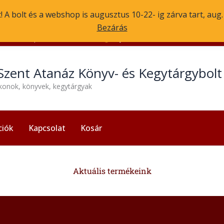
 A bolt és a webshop is augusztus 10-22- ig zárva tart, aug
Bezárás
1056 Budapest, Molnár u. 3.
Nyitvatartás: H-P 13:30-17:30
Szent Atanáz Könyv- és Kegytárgybol
ikonok, könyvek, kegytárgyak
ciók
Kapcsolat
Kosár
Aktuális termékeink