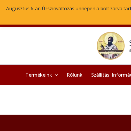
Skip
Augusztus 6-án Úrszínváltozás ünnepén a bolt zárva tart!
to
content
(30) 129 4788
Termékeink
Rólunk
Szállítási Informá