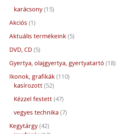
karácsony
15
Akciós
1
Aktuális termékeink
5
DVD, CD
5
Gyertya, olajgyertya, gyertyatartó
18
Ikonok, grafikák
110
kasírozott
52
Kézzel festett
47
vegyes technika
7
Kegytárgy
42