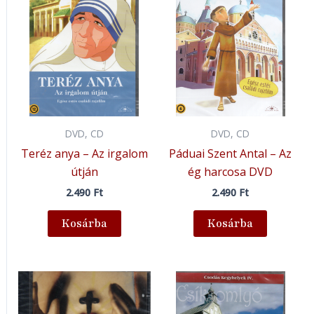
DVD, CD
DVD, CD
Teréz anya – Az irgalom
Páduai Szent Antal – Az
útján
ég harcosa DVD
2.490
Ft
2.490
Ft
Kosárba
Kosárba