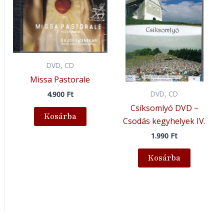
DVD, CD
Missa Pastorale
DVD, CD
4.900
Ft
Csíksomlyó DVD –
Kosárba
Csodás kegyhelyek IV.
1.990
Ft
Kosárba