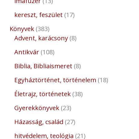
imafüzér
13
kereszt, feszület
17
Könyvek
383
Advent, karácsony
8
Antikvár
108
Biblia, Bibliaismeret
8
Egyháztörténet, történelem
18
Életrajz, történetek
38
Gyerekkönyvek
23
Házasság, család
27
hitvédelem, teológia
21