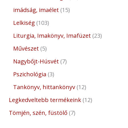
imádság, imaélet
15
Lelkiség
103
Liturgia, Imakönyv, Imafüzet
23
Művészet
5
Nagybőjt-Húsvét
7
Pszichológia
3
Tankönyv, hittankönyv
12
Legkedveltebb termékeink
12
Tömjén, szén, füstölő
7