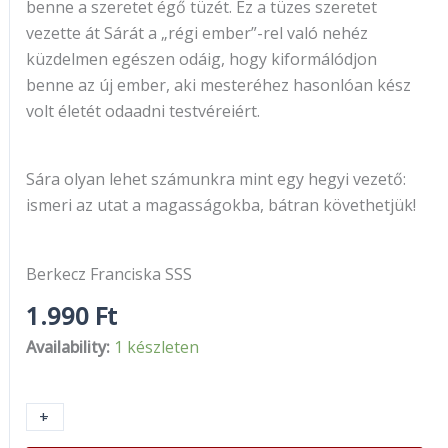
benne a szeretet égő tüzét. Ez a tüzes szeretet
vezette át Sárát a „régi ember”-rel való nehéz
küzdelmen egészen odáig, hogy kiformálódjon
benne az új ember, aki mesteréhez hasonlóan kész
volt életét odaadni testvéreiért.
Sára olyan lehet számunkra mint egy hegyi vezető:
ismeri az utat a magasságokba, bátran követhetjük!
Berkecz Franciska SSS
1.990
Ft
Availability:
1 készleten
+
-