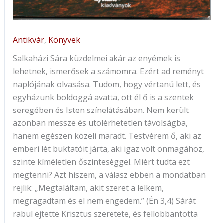
Antikvár
,
Könyvek
Salkaházi Sára küzdelmei akár az enyémek is
lehetnek, ismerősek a számomra. Ezért ad reményt
naplójának olvasása. Tudom, hogy vértanú lett, és
egyházunk boldoggá avatta, ott él ő is a szentek
seregében és Isten színelátásában. Nem került
azonban messze és utolérhetetlen távolságba,
hanem egészen közeli maradt. Testvérem ő, aki az
emberi lét buktatóit járta, aki igaz volt önmagához,
szinte kíméletlen őszinteséggel. Miért tudta ezt
megtenni? Azt hiszem, a válasz ebben a mondatban
rejlik: „Megtaláltam, akit szeret a lelkem,
megragadtam és el nem engedem.” (Én 3,4) Sárát
rabul ejtette Krisztus szeretete, és fellobbantotta