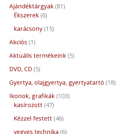
Ajándéktárgyak
81
Ékszerek
6
karácsony
15
Akciós
1
Aktuális termékeink
5
DVD, CD
5
Gyertya, olajgyertya, gyertyatartó
18
Ikonok, grafikák
103
kasírozott
47
Kézzel festett
46
vegyes technika
6