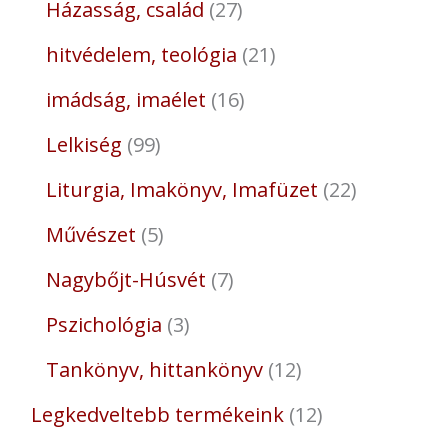
Házasság, család
27
hitvédelem, teológia
21
imádság, imaélet
16
Lelkiség
99
Liturgia, Imakönyv, Imafüzet
22
Művészet
5
Nagybőjt-Húsvét
7
Pszichológia
3
Tankönyv, hittankönyv
12
Legkedveltebb termékeink
12