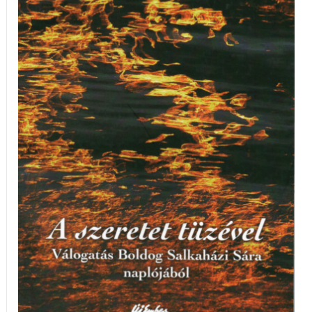
válogatás
Boldog
Salkaházi
Sára
naplójából
mennyiség