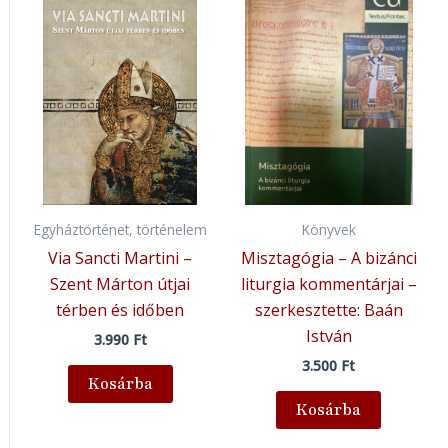
Egyháztörténet, történelem
Könyvek
Via Sancti Martini –
Misztagógia – A bizánci
Szent Márton útjai
liturgia kommentárjai –
térben és időben
szerkesztette: Baán
István
3.990
Ft
3.500
Ft
Kosárba
Kosárba