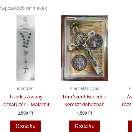
Kapcsolódó termékek
imafüzér
Ajándéktárgyak
A
Tizedes ásvány
Fém Szent Benedek
Ás
rózsafüzér – Malachit
kereszt dobozban
rózs
2.500
Ft
1.500
Ft
Kosárba
Kosárba