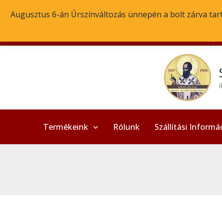
Skip
Augusztus 6-án Úrszínváltozás ünnepén a bolt zárva tart!
to
content
1
1
1
2
4
7
3
9
5
4
5
1
2
1
1
4
1
2
2
4
6
9
1
2
7
1
2
1
9
8
8
4
2
(30) 129 4788
1
1
t
6
t
t
8
5
t
2
t
8
2
0
0
7
8
t
0
7
6
8
t
8
t
2
8
8
t
t
t
5
3
t
t
e
t
e
e
1
t
e
t
e
t
t
0
t
t
t
e
t
t
t
t
e
t
e
t
t
t
e
e
e
t
t
e
e
r
e
r
r
t
e
r
e
r
e
e
t
e
e
e
r
e
e
e
e
r
e
r
e
e
e
r
r
r
e
e
r
r
m
r
m
m
e
r
m
r
m
r
r
e
r
r
r
m
r
r
r
r
m
r
m
r
r
r
m
m
m
r
r
m
m
é
m
é
é
r
m
é
m
é
m
m
r
m
m
m
é
m
m
m
m
é
m
é
m
m
m
é
é
é
m
m
é
é
k
é
k
k
m
é
k
é
k
é
é
m
é
é
é
k
é
é
é
é
k
é
k
é
é
é
k
k
k
é
é
Termékeink
Rólunk
Szállítási Informá
k
k
k
é
k
k
k
k
é
k
k
k
k
k
k
k
k
k
k
k
k
k
k
k