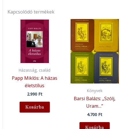
Kapcsolódó termékek
Házasság, család
Papp Miklós: A házas
életstílus
Könyvek
2.990
Ft
Barsi Balázs: „Szólj,
Uram…”
Kosárba
4.700
Ft
Kosárba