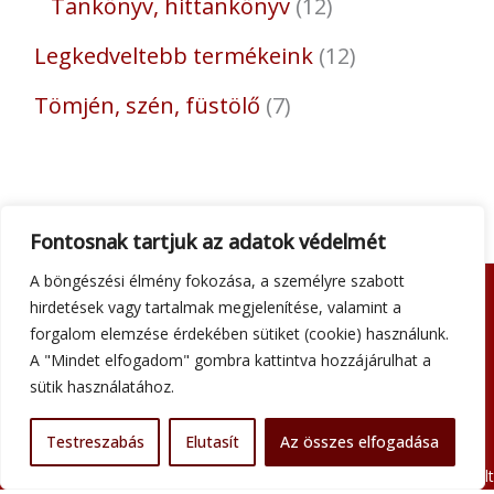
Tankönyv, hittankönyv
12
Legkedveltebb termékeink
12
Tömjén, szén, füstölő
7
Fontosnak tartjuk az adatok védelmét
A böngészési élmény fokozása, a személyre szabott
hirdetések vagy tartalmak megjelenítése, valamint a
Adatkezelési tájékoztató
forgalom elemzése érdekében sütiket (cookie) használunk.
Általános szerződési feltételek
A "Mindet elfogadom" gombra kattintva hozzájárulhat a
Impresszum
sütik használatához.
Szállítási információk
Kapcsolat
Testreszabás
Elutasít
Az összes elfogadása
Minden jog fenntartva © 2026 Szent Atanáz Könyv- és Kegytárgybolt