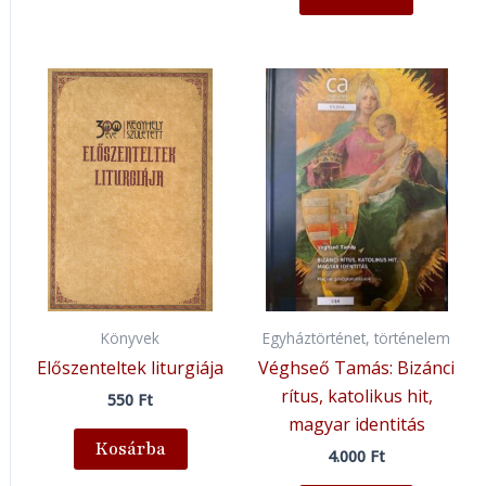
Könyvek
Egyháztörténet, történelem
Előszenteltek liturgiája
Véghseő Tamás: Bizánci
rítus, katolikus hit,
550
Ft
magyar identitás
Kosárba
4.000
Ft