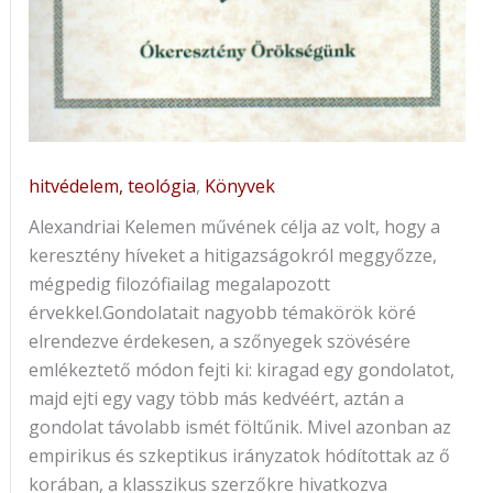
hitvédelem, teológia
,
Könyvek
Alexandriai Kelemen művének célja az volt, hogy a
keresztény híveket a hitigazságokról meggyőzze,
mégpedig filozófiailag megalapozott
érvekkel.Gondolatait nagyobb témakörök köré
elrendezve érdekesen, a szőnyegek szövésére
emlékeztető módon fejti ki: kiragad egy gondolatot,
majd ejti egy vagy több más kedvéért, aztán a
gondolat távolabb ismét föltűnik. Mivel azonban az
empirikus és szkeptikus irányzatok hódítottak az ő
korában, a klasszikus szerzőkre hivatkozva