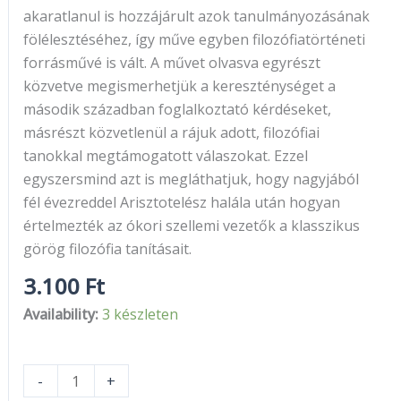
akaratlanul is hozzájárult azok tanulmányozásának
fölélesztéséhez, így műve egyben filozófiatörténeti
forrásművé is vált. A művet olvasva egyrészt
közvetve megismerhetjük a kereszténységet a
második században foglalkoztató kérdéseket,
másrészt közvetlenül a rájuk adott, filozófiai
tanokkal megtámogatott válaszokat. Ezzel
egyszersmind azt is megláthatjuk, hogy nagyjából
fél évezreddel Arisztotelész halála után hogyan
értelmezték az ókori szellemi vezetők a klasszikus
görög filozófia tanításait.
3.100
Ft
Availability:
3 készleten
-
+