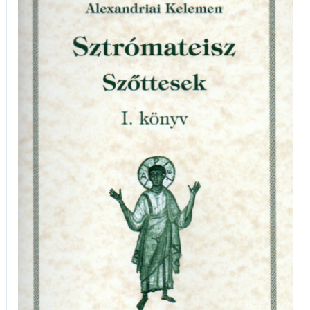
-
Szőttesek
I.
könyv
mennyiség