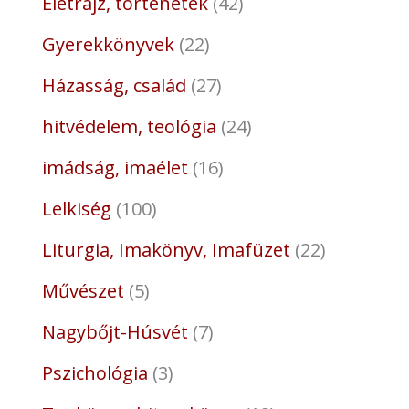
Életrajz, történetek
42
Gyerekkönyvek
22
Házasság, család
27
hitvédelem, teológia
24
imádság, imaélet
16
Lelkiség
100
Liturgia, Imakönyv, Imafüzet
22
Művészet
5
Nagybőjt-Húsvét
7
Pszichológia
3