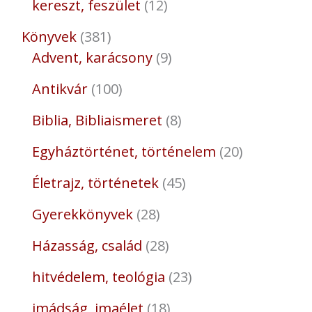
kereszt, feszület
12
Könyvek
381
Advent, karácsony
9
Antikvár
100
Biblia, Bibliaismeret
8
Egyháztörténet, történelem
20
Életrajz, történetek
45
Gyerekkönyvek
28
Házasság, család
28
hitvédelem, teológia
23
imádság, imaélet
18