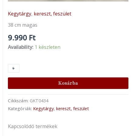
Kegytárgy
,
kereszt, feszület
38 cm magas
9.990
Ft
Availability:
1 készleten
+
-
Kosárba
Cikkszám:
GKT0434
Kategóriák:
Kegytárgy
,
kereszt, feszület
Kapcsolódó termékek