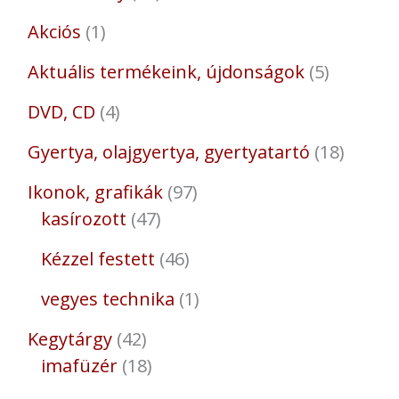
Akciós
1
Aktuális termékeink, újdonságok
5
DVD, CD
4
Gyertya, olajgyertya, gyertyatartó
18
Ikonok, grafikák
97
kasírozott
47
Kézzel festett
46
vegyes technika
1
Kegytárgy
42
imafüzér
18