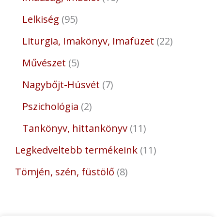
Lelkiség
95
Liturgia, Imakönyv, Imafüzet
22
Művészet
5
Nagybőjt-Húsvét
7
Pszichológia
2
Tankönyv, hittankönyv
11
Legkedveltebb termékeink
11
Tömjén, szén, füstölő
8