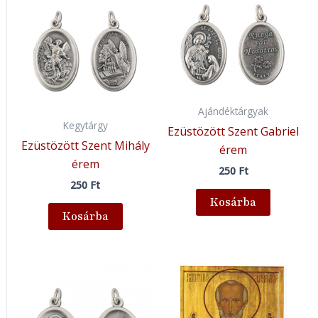
Ajándéktárgyak
Kegytárgy
Ezüstözött Szent Gabriel
Ezüstözött Szent Mihály
érem
érem
250
Ft
250
Ft
Kosárba
Kosárba