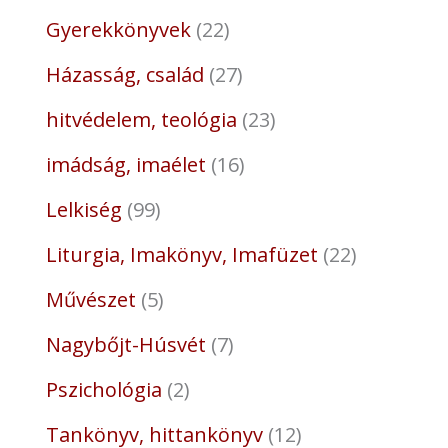
Gyerekkönyvek
22
Házasság, család
27
hitvédelem, teológia
23
imádság, imaélet
16
Lelkiség
99
Liturgia, Imakönyv, Imafüzet
22
Művészet
5
Nagybőjt-Húsvét
7
Pszichológia
2
Tankönyv, hittankönyv
12