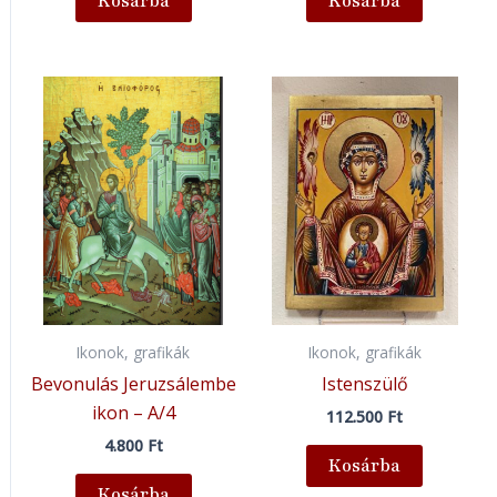
Kosárba
Kosárba
Ikonok, grafikák
Ikonok, grafikák
Bevonulás Jeruzsálembe
Istenszülő
ikon – A/4
112.500
Ft
4.800
Ft
Kosárba
Kosárba