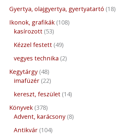
Gyertya, olajgyertya, gyertyatartó
18
Ikonok, grafikák
108
kasírozott
53
Kézzel festett
49
vegyes technika
2
Kegytárgy
48
imafüzér
22
kereszt, feszület
14
Könyvek
378
Advent, karácsony
8
Antikvár
104