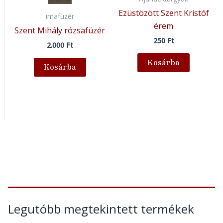
Ezüstözött Szent Kristóf
imafüzér
érem
Szent Mihály rózsafüzér
250
Ft
2.000
Ft
Kosárba
Kosárba
Legutóbb megtekintett termékek