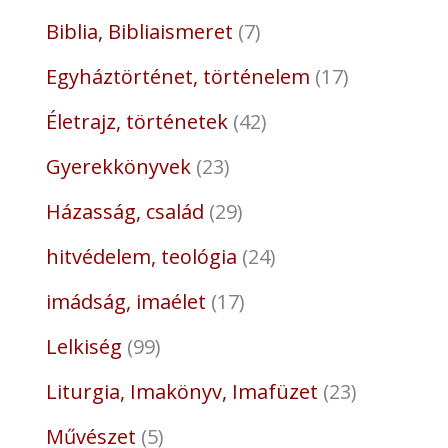
Biblia, Bibliaismeret
7
Egyháztörténet, történelem
17
Életrajz, történetek
42
Gyerekkönyvek
23
Házasság, család
29
hitvédelem, teológia
24
imádság, imaélet
17
Lelkiség
99
Liturgia, Imakönyv, Imafüzet
23
Művészet
5