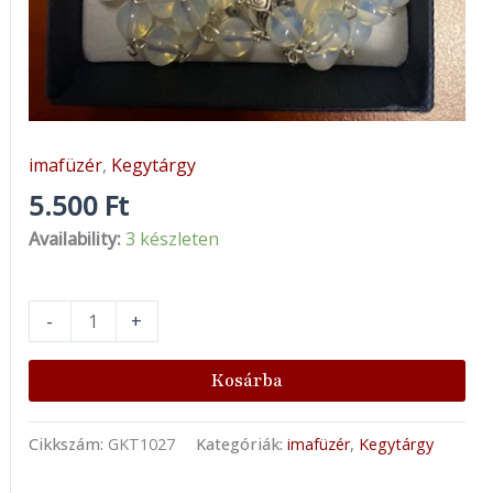
imafüzér
,
Kegytárgy
5.500
Ft
Availability:
3 készleten
-
+
Kosárba
Cikkszám:
GKT1027
Kategóriák:
imafüzér
,
Kegytárgy