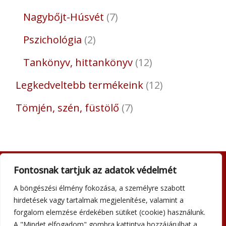
Nagybőjt-Húsvét
7
Pszichológia
2
Tankönyv, hittankönyv
12
Legkedveltebb termékeink
12
Tömjén, szén, füstölő
7
Fontosnak tartjuk az adatok védelmét
Adatkezelési tájékoztató
A böngészési élmény fokozása, a személyre szabott
Általános szerződési feltételek
hirdetések vagy tartalmak megjelenítése, valamint a
Impresszum
forgalom elemzése érdekében sütiket (cookie) használunk.
Szállítási információk
A "Mindet elfogadom" gombra kattintva hozzájárulhat a