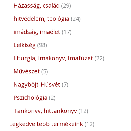
Házasság, család
29
hitvédelem, teológia
24
imádság, imaélet
17
Lelkiség
98
Liturgia, Imakönyv, Imafüzet
22
Művészet
5
Nagybőjt-Húsvét
7
Pszichológia
2
Tankönyv, hittankönyv
12
Legkedveltebb termékeink
12