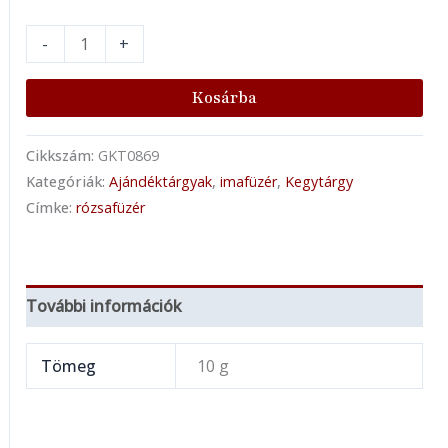
-
+
Kosárba
Cikkszám:
GKT0869
Kategóriák:
Ajándéktárgyak
,
imafüzér
,
Kegytárgy
Címke:
rózsafüzér
További információk
Tömeg
10 g