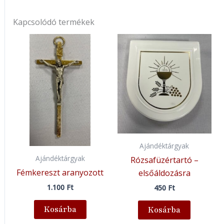
Kapcsolódó termékek
Ajándéktárgyak
Ajándéktárgyak
Rózsafüzértartó –
Fémkereszt aranyozott
elsőáldozásra
1.100
Ft
450
Ft
Kosárba
Kosárba