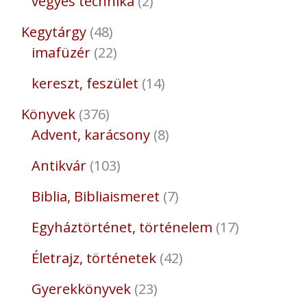
vegyes technika
2
Kegytárgy
48
imafüzér
22
kereszt, feszület
14
Könyvek
376
Advent, karácsony
8
Antikvár
103
Biblia, Bibliaismeret
7
Egyháztörténet, történelem
17
Életrajz, történetek
42
Gyerekkönyvek
23