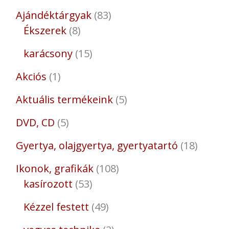
Ajándéktárgyak
83
Ékszerek
8
karácsony
15
Akciós
1
Aktuális termékeink
5
DVD, CD
5
Gyertya, olajgyertya, gyertyatartó
18
Ikonok, grafikák
108
kasírozott
53
Kézzel festett
49