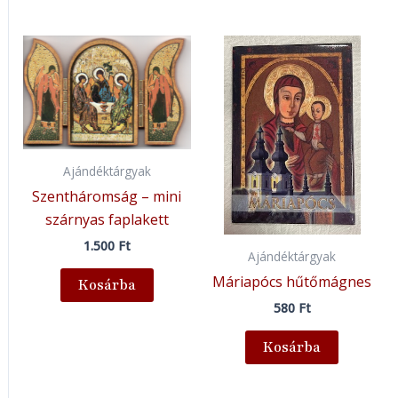
Ajándéktárgyak
Szentháromság – mini
szárnyas faplakett
1.500
Ft
Ajándéktárgyak
Máriapócs hűtőmágnes
Kosárba
580
Ft
Kosárba