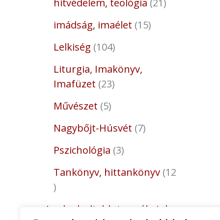
hitvédelem, teológia
21
imádság, imaélet
15
Lelkiség
104
Liturgia, Imakönyv,
Imafüzet
23
Művészet
5
Nagybőjt-Húsvét
7
Pszichológia
3
Tankönyv, hittankönyv
12
Legkedveltebb termékeink