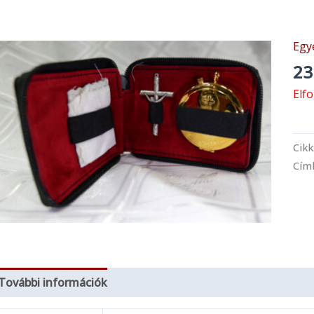
Egy
23
Elf
Cik
Cím
További információk