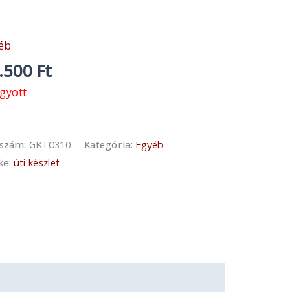
éb
.500
Ft
ogyott
kszám:
GKT0310
Kategória:
Egyéb
ke:
úti készlet