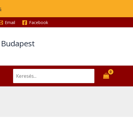
s
Email
Facebook
t Budapest
Search
for: