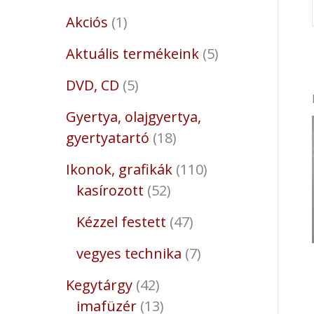
Akciós
1
Aktuális termékeink
5
DVD, CD
5
Gyertya, olajgyertya,
gyertyatartó
18
Ikonok, grafikák
110
kasírozott
52
Kézzel festett
47
vegyes technika
7
Kegytárgy
42
imafüzér
13