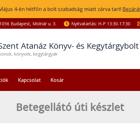
Május 4-én hétfőn a bolt szabadság miatt zárva tart!
Bezárá
1056 Budapest, Molnár u. 3.
Nyitvatartás: H-P 13:30-17:30
Szent Atanáz Könyv- és Kegytárgybol
ikonok, könyvek, kegytárgyak
ciók
Kapcsolat
Kosár
Betegellátó úti készlet