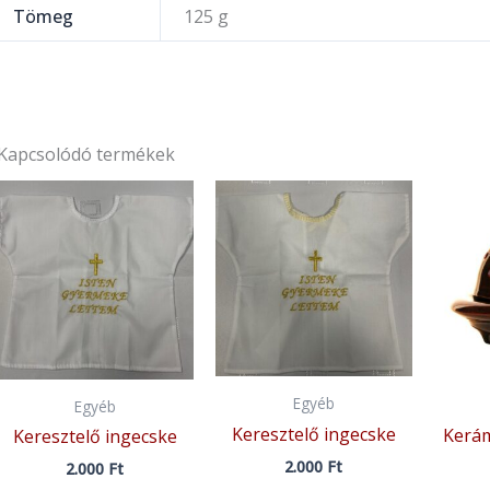
Tömeg
125 g
Kapcsolódó termékek
Egyéb
Egyéb
Keresztelő ingecske
Kerám
Keresztelő ingecske
2.000
Ft
2.000
Ft