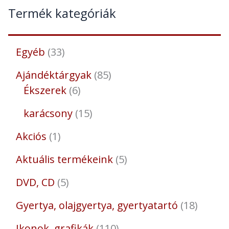
Termék kategóriák
Egyéb
33
Ajándéktárgyak
85
Ékszerek
6
karácsony
15
Akciós
1
Aktuális termékeink
5
DVD, CD
5
Gyertya, olajgyertya, gyertyatartó
18
Ikonok, grafikák
110