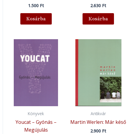
1.500
Ft
2.630
Ft
Kosárba
Kosárba
Könyvek
Antikvár
Youcat – Gyónás –
Martin Werlen: Már késő
Megújulás
2.900
Ft