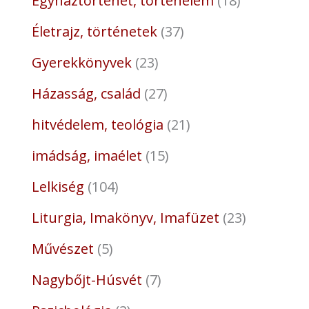
Egyháztörténet, történelem
18
Életrajz, történetek
37
Gyerekkönyvek
23
Házasság, család
27
hitvédelem, teológia
21
imádság, imaélet
15
Lelkiség
104
Liturgia, Imakönyv, Imafüzet
23
Művészet
5
Nagybőjt-Húsvét
7