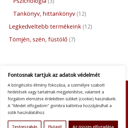
Pszichológia
3
Tankönyv, hittankönyv
12
Legkedveltebb termékeink
12
Tömjén, szén, füstölő
7
Fontosnak tartjuk az adatok védelmét
A böngészési élmény fokozása, a személyre szabott
hirdetések vagy tartalmak megjelenítése, valamint a
Adatkezelési tájékoztató
forgalom elemzése érdekében sütiket (cookie) használunk.
Általános szerződési feltételek
A "Mindet elfogadom" gombra kattintva hozzájárulhat a
Impresszum
sütik használatához.
Szállítási információk
Kapcsolat
Testreszabás
Elutasít
Az összes elfogadása