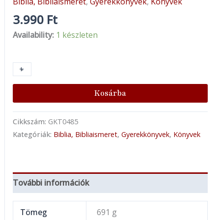
Biblia, Bibliaismeret
,
Gyerekkönyvek
,
Könyvek
3.990
Ft
Availability:
1 készleten
+
-
Kosárba
Cikkszám:
GKT0485
Kategóriák:
Biblia, Bibliaismeret
,
Gyerekkönyvek
,
Könyvek
További információk
Tömeg
691 g