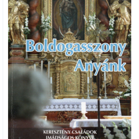
keresztény
családok
imádságos
könyve
mennyiség