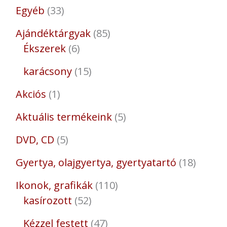
Egyéb
33
Ajándéktárgyak
85
Ékszerek
6
karácsony
15
Akciós
1
Aktuális termékeink
5
DVD, CD
5
Gyertya, olajgyertya, gyertyatartó
18
Ikonok, grafikák
110
kasírozott
52
Kézzel festett
47