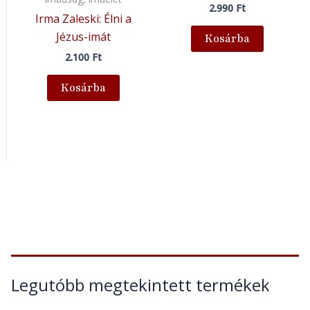
2.990
Ft
Irma Zaleski: Élni a
Jézus-imát
Kosárba
2.100
Ft
Kosárba
Legutóbb megtekintett termékek