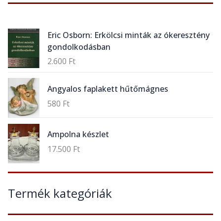
Eric Osborn: Erkölcsi minták az ókeresztény
gondolkodásban
2.600
Ft
Angyalos faplakett hűtőmágnes
580
Ft
Ampolna készlet
17.500
Ft
Termék kategóriák