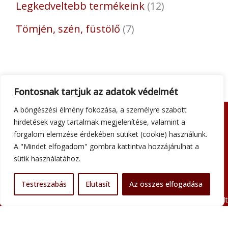
Legkedveltebb termékeink
12
Tömjén, szén, füstölő
7
Fontosnak tartjuk az adatok védelmét
A böngészési élmény fokozása, a személyre szabott
hirdetések vagy tartalmak megjelenítése, valamint a
Adatkezelési tájékoztató
forgalom elemzése érdekében sütiket (cookie) használunk.
Általános szerződési feltételek
A "Mindet elfogadom" gombra kattintva hozzájárulhat a
Impresszum
sütik használatához.
Szállítási információk
Kapcsolat
Testreszabás
Elutasít
Az összes elfogadása
Minden jog fenntartva © 2026 Szent Atanáz Könyv- és Kegytárgybolt
Budapest