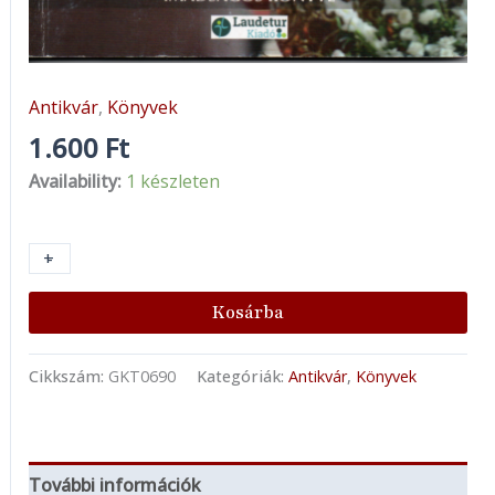
Antikvár
,
Könyvek
1.600
Ft
Availability:
1 készleten
+
-
Kosárba
Cikkszám:
GKT0690
Kategóriák:
Antikvár
,
Könyvek
További információk