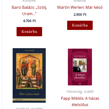
Könyvek
Antikvár
Barsi Balázs: „Szólj,
Martin Werlen: Már késő
Uram…”
2.900
Ft
4.700
Ft
Kosárba
Kosárba
Házasság, család
Papp Miklós: A házas
életstílus
imádság, imaélet