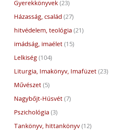
Gyerekkönyvek
23
Házasság, család
27
hitvédelem, teológia
21
imádság, imaélet
15
Lelkiség
104
Liturgia, Imakönyv, Imafüzet
23
Művészet
5
Nagybőjt-Húsvét
7
Pszichológia
3
Tankönyv, hittankönyv
12