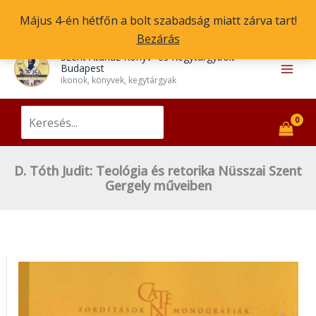
Judit:
Skip
Május 4-én hétfőn a bolt szabadság miatt zárva tart!
Teológia
to
Bezárás
és
content
1
3
5
6
3
5
4
1
1
1
1
5
3
4
8
7
2
1
7
1
2
1
8
5
8
7
3
2
1
1
1
2
1
Main
retorika
Szent Atanáz Könyv- és Kegytárgybolt
Budapest
t
3
t
t
8
t
2
3
0
0
5
2
t
7
5
t
3
1
t
7
7
5
t
t
t
t
7
1
2
2
8
3
8
Nüsszai
Men
ikonok, könyvek, kegytárgyak
e
t
e
e
3
e
t
t
4
8
t
t
e
t
t
e
t
0
e
t
t
t
e
e
e
e
t
t
t
t
t
t
t
Szent
r
e
r
r
t
r
e
e
t
t
e
e
r
e
e
r
e
t
r
e
e
e
r
r
r
r
e
e
e
e
e
e
e
Gergely
Search
for:
műveiben
m
r
m
m
e
m
r
r
e
e
r
r
m
r
r
m
r
e
m
r
r
r
m
m
m
m
r
r
r
r
r
r
r
mennyiség
é
m
é
é
r
é
m
m
r
r
m
m
é
m
m
é
m
r
é
m
m
m
é
é
é
é
m
m
m
m
m
m
m
D. Tóth Judit: Teológia és retorika Nüsszai Szent
k
é
k
k
m
k
é
é
m
m
é
é
k
é
é
k
é
m
k
é
é
é
k
k
k
k
é
é
é
é
é
é
é
Gergely műveiben
k
é
k
k
é
é
k
k
k
k
k
é
k
k
k
k
k
k
k
k
k
k
k
k
k
k
D.
Tóth
Judit: