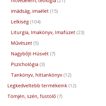
hitvédelem, teológia
21
imádság, imaélet
15
Lelkiség
104
Liturgia, Imakönyv, Imafüzet
23
Művészet
5
Nagybőjt-Húsvét
7
Pszichológia
3
Tankönyv, hittankönyv
12
Legkedveltebb termékeink
12
Tömjén, szén, füstölő
7