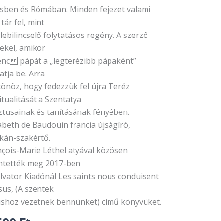
esben és Rómában. Minden fejezet valami
 tár fel, mint
lebilincselő folytatásos regény. A szerző
ekel, amikor
enc pápát a „legterézibb pápaként”
tja be. Arra
tönöz, hogy fedezzük fel újra Teréz
itualitását a Szentatya
ztusainak és tanításának fényében.
abeth de Baudoüin francia újságíró,
ikán-szakértő.
nçois-Marie Léthel atyával közösen
entették meg 2017-ben
alvator Kiadónál Les saints nous conduisent
sus, (A szentek
ushoz vezetnek bennünket) című könyvüket.