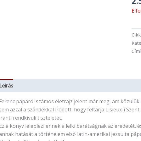
2.
Elf
Cik
Kate
Cím
Leírás
További információk
Ferenc pápáról számos életrajz jelent már meg, ám közülük
sem azzal a szándékkal íródott, hogy feltárja Lisieux-i Szent
iránti rendkívüli tiszteletét.
Ez a könyv leleplezi ennek a lelki barátságnak az eredetét, é
annak hatását a történelem első latin-amerikai jezsuita páp