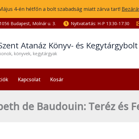
Május 4-én hétfőn a bolt szabadság miatt zárva tart!
Bezárá
1056 Budapest, Molnár u. 3.
Nyitvatartás: H-P 13:30-17:30
Szent Atanáz Könyv- és Kegytárgybol
ikonok, könyvek, kegytárgyak
ciók
Kapcsolat
Kosár
beth de Baudouin: Teréz és F