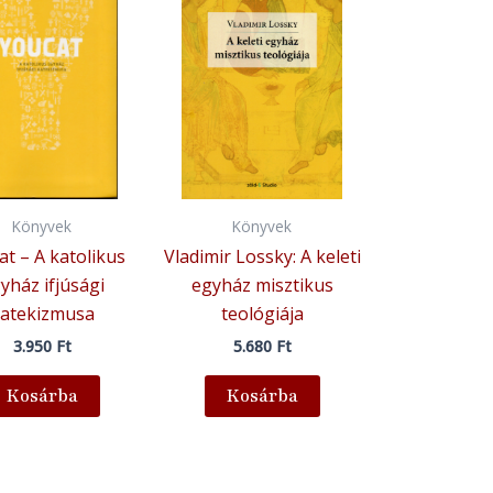
Könyvek
Könyvek
at – A katolikus
Vladimir Lossky: A keleti
yház ifjúsági
egyház misztikus
atekizmusa
teológiája
3.950
Ft
5.680
Ft
Kosárba
Kosárba