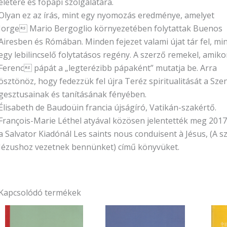
életére és főpapi szolgálatára.
Olyan ez az írás, mint egy nyomozás eredménye, amelyet
Jorge Mario Bergoglio környezetében folytattak Buenos
Airesben és Rómában. Minden fejezet valami újat tár fel, mi
egy lebilincselő folytatásos regény. A szerző remekel, amiko
Ferenc pápát a „legterézibb pápaként” mutatja be. Arra
ösztönöz, hogy fedezzük fel újra Teréz spiritualitását a Sze
gesztusainak és tanításának fényében.
Élisabeth de Baudoüin francia újságíró, Vatikán-szakértő.
François-Marie Léthel atyával közösen jelentették meg 201
a Salvator Kiadónál Les saints nous conduisent à Jésus, (A s
Jézushoz vezetnek bennünket) című könyvüket.
Kapcsolódó termékek