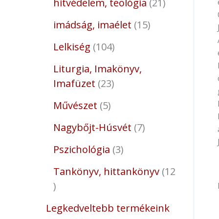
hitvédelem, teológia
21
imádság, imaélet
15
Lelkiség
104
Liturgia, Imakönyv,
Imafüzet
23
Művészet
5
Nagybőjt-Húsvét
7
Pszichológia
3
Tankönyv, hittankönyv
12
Legkedveltebb termékeink