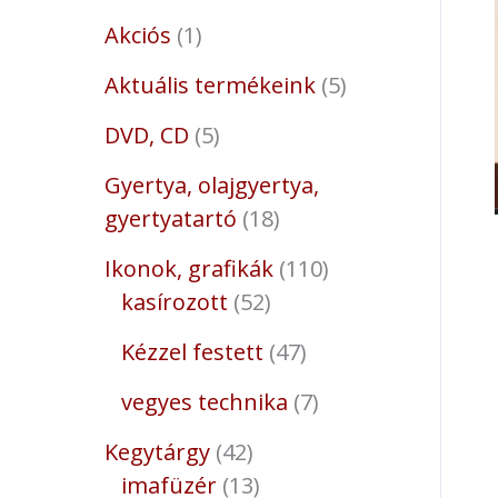
Akciós
1
Aktuális termékeink
5
DVD, CD
5
Gyertya, olajgyertya,
gyertyatartó
18
Ikonok, grafikák
110
kasírozott
52
Kézzel festett
47
vegyes technika
7
Kegytárgy
42
imafüzér
13