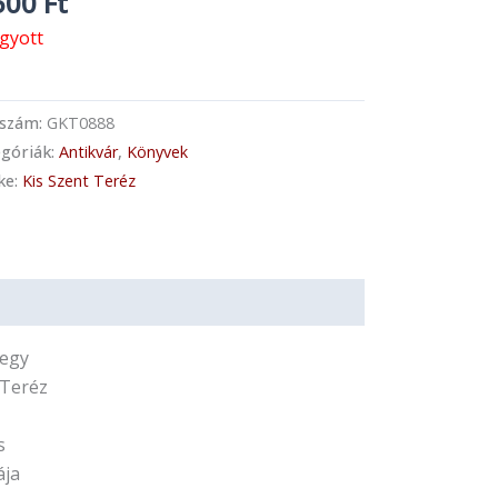
500
Ft
ogyott
kszám:
GKT0888
góriák:
Antikvár
,
Könyvek
ke:
Kis Szent Teréz
 egy
 Teréz
s
ája