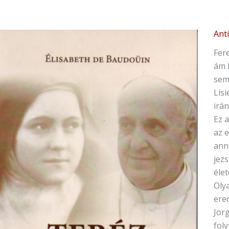
Ant
Fer
ám 
sem 
Lisi
irán
Ez a
az e
ann
jezs
élet
Oly
ere
Jor
fol