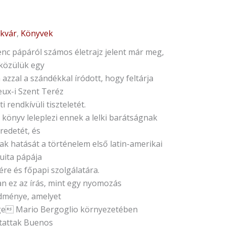
ikvár
,
Könyvek
enc pápáról számos életrajz jelent már meg,
közülük egy
azzal a szándékkal íródott, hogy feltárja
eux-i Szent Teréz
ti rendkívüli tiszteletét.
 könyv leleplezi ennek a lelki barátságnak
redetét, és
ak hatását a történelem első latin-amerikai
uita pápája
ére és főpapi szolgálatára.
an ez az írás, mint egy nyomozás
dménye, amelyet
ge Mario Bergoglio környezetében
ytattak Buenos