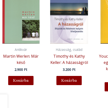
Antikvár
Házasság, család
Martin Werlen: Már
Timothy és Kathy
Youc
késő
Keller: A házasságról
eg
k
2.900
Ft
3.200
Ft
Kosárba
Kosárba