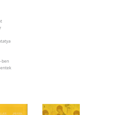
nt
r
ntatya
7-ben
zentek