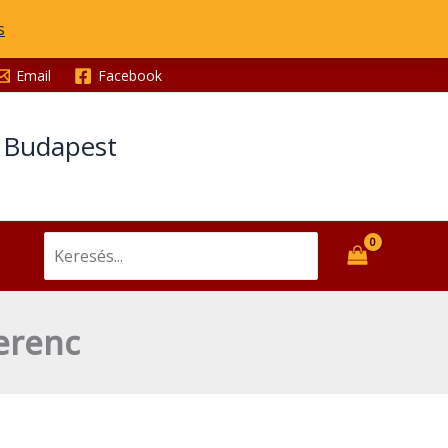
s
Email
Facebook
t Budapest
Search
for:
erenc