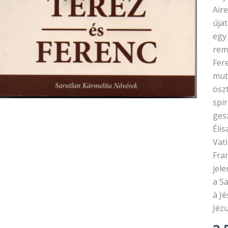
Air
újat
egy 
rem
Fer
muta
ösz
spir
ges
Élis
Vat
Fra
jel
a S
à Jé
Jéz