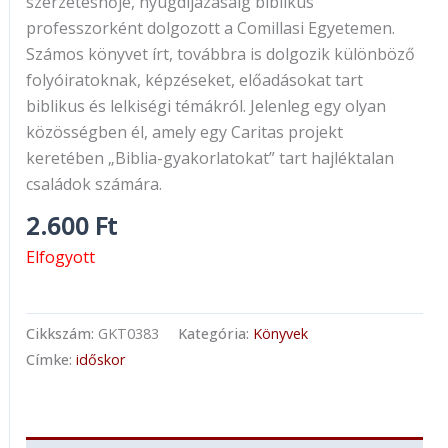
szerzetesnője, nyugdíjazásáig biblikus
professzorként dolgozott a Comillasi Egyetemen.
Számos könyvet írt, továbbra is dolgozik különböző
folyóiratoknak, képzéseket, előadásokat tart
biblikus és lelkiségi témákról. Jelenleg egy olyan
közösségben él, amely egy Caritas projekt
keretében „Biblia-gyakorlatokat” tart hajléktalan
családok számára.
2.600
Ft
Elfogyott
Cikkszám:
GKT0383
Kategória:
Könyvek
Címke:
időskor