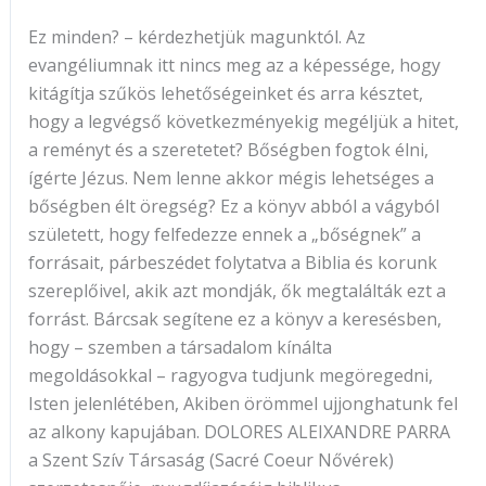
Ez minden? – kérdezhetjük magunktól. Az
evangéliumnak itt nincs meg az a képessége, hogy
kitágítja szűkös lehetőségeinket és arra késztet,
hogy a legvégső következményekig megéljük a hitet,
a reményt és a szeretetet? Bőségben fogtok élni,
ígérte Jézus. Nem lenne akkor mégis lehetséges a
bőségben élt öregség? Ez a könyv abból a vágyból
született, hogy felfedezze ennek a „bőségnek” a
forrásait, párbeszédet folytatva a Biblia és korunk
szereplőivel, akik azt mondják, ők megtalálták ezt a
forrást. Bárcsak segítene ez a könyv a keresésben,
hogy – szemben a társadalom kínálta
megoldásokkal – ragyogva tudjunk megöregedni,
Isten jelenlétében, Akiben örömmel ujjonghatunk fel
az alkony kapujában. DOLORES ALEIXANDRE PARRA
a Szent Szív Társaság (Sacré Coeur Nővérek)