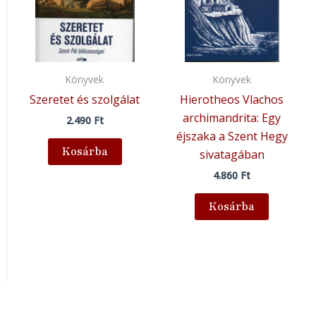
Könyvek
Könyvek
Szeretet és szolgálat
Hierotheos Vlachos
archimandrita: Egy
2.490
Ft
éjszaka a Szent Hegy
Kosárba
sivatagában
4.860
Ft
Kosárba