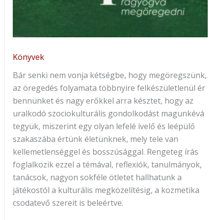
Könyvek
Bár senki nem vonja kétségbe, hogy megöregszünk,
az öregedés folyamata többnyire felkészületlenül ér
bennünket és nagy erőkkel arra késztet, hogy az
uralkodó szociokulturális gondolkodást magunkévá
tegyük, miszerint egy olyan lefelé ívelő és leépülő
szakaszába értünk életünknek, mely tele van
kellemetlenséggel és bosszúsággal. Rengeteg írás
foglalkozik ezzel a témával, reflexiók, tanulmányok,
tanácsok, nagyon sokféle ötletet hallhatunk a
játékostól a kulturális megközelítésig, a kozmetika
csodatevő szereit is beleértve.