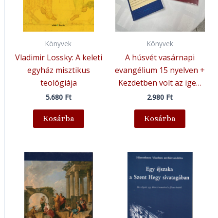
Könyvek
Könyvek
Vladimir Lossky: A keleti
A húsvét vasárnapi
egyház misztikus
evangélium 15 nyelven +
teológiája
Kezdetben volt az ige…
5.680
Ft
2.980
Ft
Kosárba
Kosárba