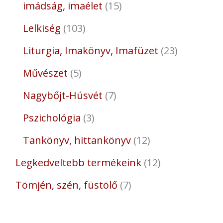
imádság, imaélet
15
Lelkiség
103
Liturgia, Imakönyv, Imafüzet
23
Művészet
5
Nagybőjt-Húsvét
7
Pszichológia
3
Tankönyv, hittankönyv
12
Legkedveltebb termékeink
12
Tömjén, szén, füstölő
7