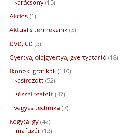
karácsony
15
Akciós
1
Aktuális termékeink
5
DVD, CD
5
Gyertya, olajgyertya, gyertyatartó
18
Ikonok, grafikák
110
kasírozott
52
Kézzel festett
47
vegyes technika
7
Kegytárgy
42
imafüzér
13