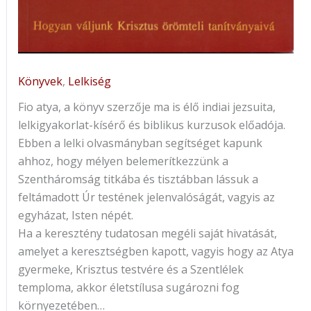
Könyvek
,
Lelkiség
Fio atya, a könyv szerzője ma is élő indiai jezsuita,
lelkigyakorlat-kísérő és biblikus kurzusok előadója.
Ebben a lelki olvasmányban segítséget kapunk
ahhoz, hogy mélyen belemerítkezzünk a
Szentháromság titkába és tisztábban lássuk a
feltámadott Úr testének jelenvalóságát, vagyis az
egyházat, Isten népét.
Ha a keresztény tudatosan megéli saját hivatását,
amelyet a keresztségben kapott, vagyis hogy az Atya
gyermeke, Krisztus testvére és a Szentlélek
temploma, akkor életstílusa sugározni fog
környezetében…