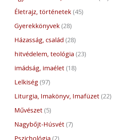
Életrajz, történetek
45
Gyerekkönyvek
28
Házasság, család
28
hitvédelem, teológia
23
imádság, imaélet
18
Lelkiség
97
Liturgia, Imakönyv, Imafüzet
22
Művészet
5
Nagybőjt-Húsvét
7
Pszichológia
2