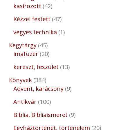
kasírozott
42
Kézzel festett
47
vegyes technika
1
Kegytárgy
45
imafüzér
20
kereszt, feszület
13
Könyvek
384
Advent, karácsony
9
Antikvár
100
Biblia, Bibliaismeret
9
Egyháztörténet, történelem
20