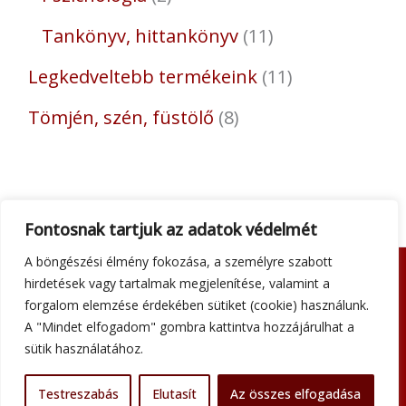
Tankönyv, hittankönyv
11
Legkedveltebb termékeink
11
Tömjén, szén, füstölő
8
Fontosnak tartjuk az adatok védelmét
A böngészési élmény fokozása, a személyre szabott
hirdetések vagy tartalmak megjelenítése, valamint a
Adatkezelési tájékoztató
forgalom elemzése érdekében sütiket (cookie) használunk.
Általános szerződési feltételek
A "Mindet elfogadom" gombra kattintva hozzájárulhat a
Impresszum
sütik használatához.
Szállítási információk
Kapcsolat
Testreszabás
Elutasít
Az összes elfogadása