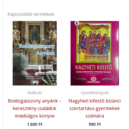
Kapcsolódó termékek
Antikvár
Gyerekkönyvek
Boldogasszony anyánk –
Nagyheti kifestő bizánci
keresztény családok
szertartású gyermekek
imádságos könyve
számára
1.600
Ft
990
Ft