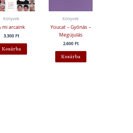
Könyvek
Könyvek
A mi arcaink
Youcat – Gyónás –
Megújulás
3.300
Ft
2.600
Ft
Kosárba
Kosárba