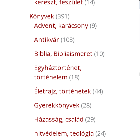
kereszt, feszület
14
Könyvek
391
Advent, karácsony
9
Antikvár
103
Biblia, Bibliaismeret
10
Egyháztörténet,
történelem
18
Életrajz, történetek
44
Gyerekkönyvek
28
Házasság, család
29
hitvédelem, teológia
24