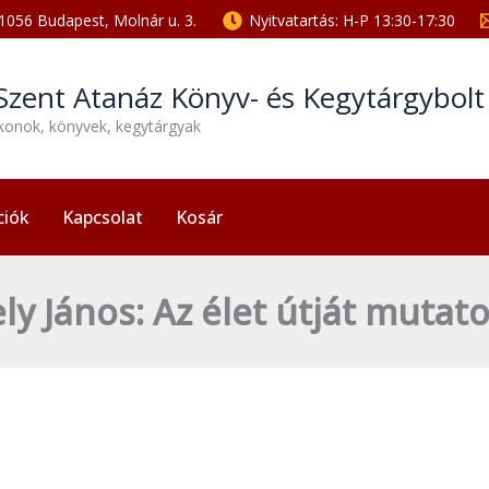
1056 Budapest, Molnár u. 3.
Nyitvatartás: H-P 13:30-17:30
Szent Atanáz Könyv- és Kegytárgybol
ikonok, könyvek, kegytárgyak
ciók
Kapcsolat
Kosár
ely János: Az élet útját muta