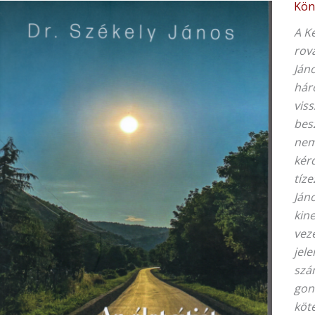
Kön
A K
rova
Ján
háro
vis
bes
nemc
kér
tíze
Ján
kine
vez
jel
szá
gon
köt