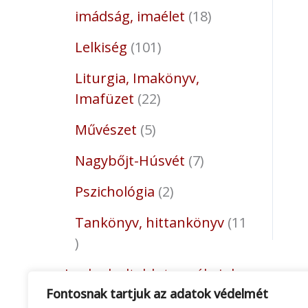
imádság, imaélet
18
Lelkiség
101
Liturgia, Imakönyv,
Imafüzet
22
Művészet
5
Nagybőjt-Húsvét
7
Pszichológia
2
Tankönyv, hittankönyv
11
Legkedveltebb termékeink
Fontosnak tartjuk az adatok védelmét
12