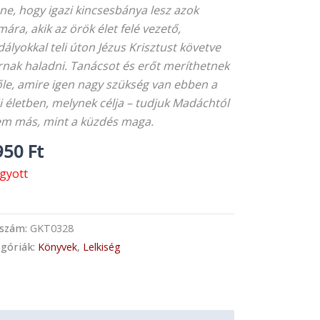
ne, hogy igazi kincsesbánya lesz azok
ára, akik az örök élet felé vezető,
ályokkal teli úton Jézus Krisztust követve
rnak haladni. Tanácsot és erőt meríthetnek
őle, amire igen nagy szükség van ebben a
i életben, melynek célja – tudjuk Madáchtól
em más, mint a küzdés maga.
950
Ft
ogyott
kszám:
GKT0328
góriák:
Könyvek
,
Lelkiség