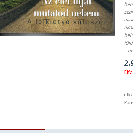
ben
szám
akad
aka
bel
föld
– n
2.
Elf
Cik
Kate