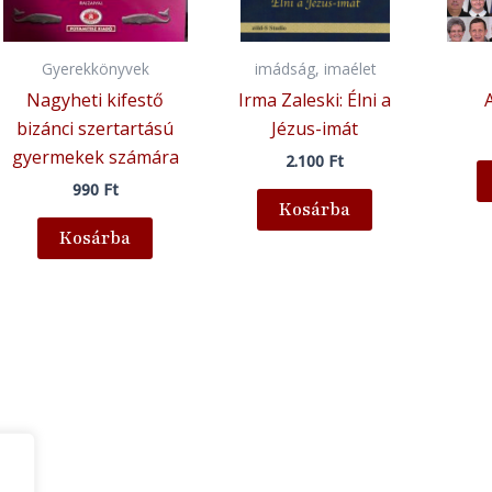
Gyerekkönyvek
imádság, imaélet
Nagyheti kifestő
Irma Zaleski: Élni a
bizánci szertartású
Jézus-imát
gyermekek számára
2.100
Ft
990
Ft
Kosárba
Kosárba