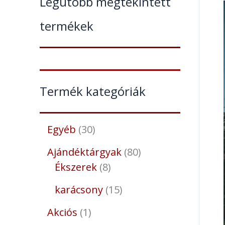
Legutóbb megtekintett
termékek
Termék kategóriák
Egyéb
30
Ajándéktárgyak
80
Ékszerek
8
karácsony
15
Akciós
1