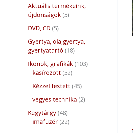
Aktuális termékeink,
újdonságok
5
DVD, CD
5
Gyertya, olajgyertya,
gyertyatartó
18
Ikonok, grafikák
103
kasírozott
52
Kézzel festett
45
vegyes technika
2
Kegytárgy
48
imafüzér
22