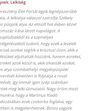
yvek
,
Lelkiség
eresztény Élet Portál egyik legnépszerűbb
ta, A lelkiatya válaszol szerzője Székely
os püspök atya. Az elmúlt hat évben közel
mszáz írása látott napvilágot. A
szajelzésekből és a személyes
zélgetésekből tudom, hogy ezek a levelek
sak azokat segítik a krisztusi úton, akik a
désüket eljuttatták hozzánk, hanem ezreket,
zreket azok közül is, akik olvasták azokat.
os atya szombathelyi megyéspüspöki
vezését követően is folytatja a rovat
etését, így immár igen szép számban
entek meg lelki útmutatói. Nagy öröm most
munkra, hogy a Martinus Kiadó
dozásában ezek csokorba foglalva, egy
etben is megjelenhetnek. Biztos vagyok