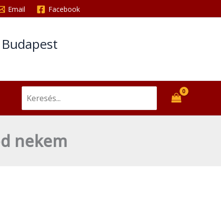
Email
Facebook
t Budapest
Search
for:
tod nekem