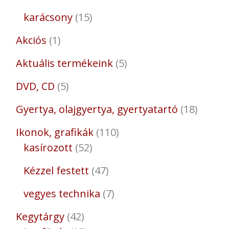
karácsony
15
Akciós
1
Aktuális termékeink
5
DVD, CD
5
Gyertya, olajgyertya, gyertyatartó
18
Ikonok, grafikák
110
kasírozott
52
Kézzel festett
47
vegyes technika
7
Kegytárgy
42