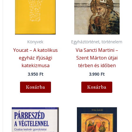
Könyvek
Egyháztörténet, történelem
Youcat – A katolikus
Via Sancti Martini –
egyház ifjúsági
Szent Márton útjai
katekizmusa
térben és időben
3.950
Ft
3.990
Ft
Kosárba
Kosárba