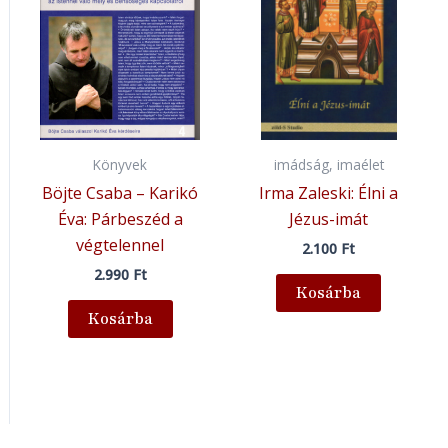
Könyvek
imádság, imaélet
Böjte Csaba – Karikó
Irma Zaleski: Élni a
Éva: Párbeszéd a
Jézus-imát
végtelennel
2.100
Ft
2.990
Ft
Kosárba
Kosárba