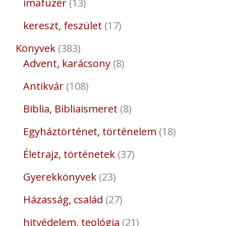
imafüzér
13
kereszt, feszület
17
Könyvek
383
Advent, karácsony
8
Antikvár
108
Biblia, Bibliaismeret
8
Egyháztörténet, történelem
18
Életrajz, történetek
37
Gyerekkönyvek
23
Házasság, család
27
hitvédelem, teológia
21