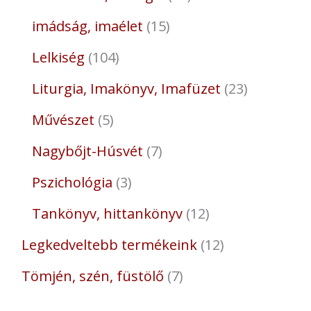
imádság, imaélet
15
Lelkiség
104
Liturgia, Imakönyv, Imafüzet
23
Művészet
5
Nagybőjt-Húsvét
7
Pszichológia
3
Tankönyv, hittankönyv
12
Legkedveltebb termékeink
12
Tömjén, szén, füstölő
7