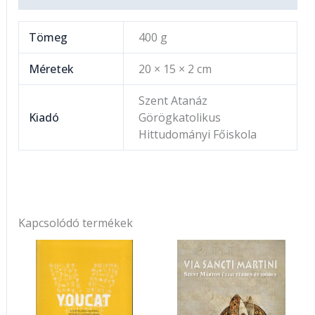
Tömeg
400 g
Méretek
20 × 15 × 2 cm
Szent Atanáz
Kiadó
Görögkatolikus
Hittudományi Főiskola
Kapcsolódó termékek