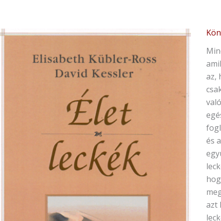
Kön
Elis
Küb
Min
Ros
amik
Dav
az,
Kess
csak
Élet
val
men
egés
fogl
és a
egy
lec
hog
meg
azt
leck