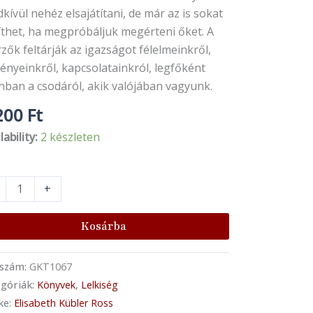
kívül nehéz elsajátítani, de már az is sokat
íthet, ha megpróbáljuk megérteni őket. A
zők feltárják az igazságot félelmeinkről,
ényeinkről, kapcsolatainkról, legfőként
nban a csodáról, akik valójában vagyunk.
200
Ft
lability:
2 készleten
+
Kosárba
kszám:
GKT1067
góriák:
Könyvek
,
Lelkiség
ke:
Elisabeth Kübler Ross