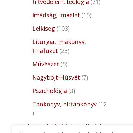
hitvédelem, teológia
21
imádság, imaélet
15
Lelkiség
103
Liturgia, Imakönyv,
Imafüzet
23
Művészet
5
Nagybőjt-Húsvét
7
Pszichológia
3
Tankönyv, hittankönyv
12
Legkedveltebb termékeink