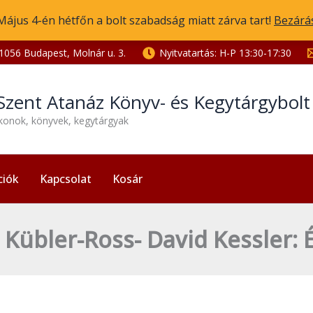
Május 4-én hétfőn a bolt szabadság miatt zárva tart!
Bezárá
1056 Budapest, Molnár u. 3.
Nyitvatartás: H-P 13:30-17:30
Szent Atanáz Könyv- és Kegytárgybol
ikonok, könyvek, kegytárgyak
ciók
Kapcsolat
Kosár
 Kübler-Ross- David Kessler: 