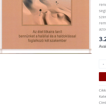
rend
seg
szer
rem
azo
3.
Avai
-
Cik
Kate
Cím