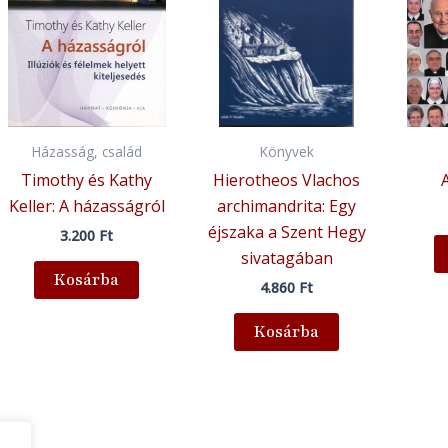
Házasság, család
Könyvek
Timothy és Kathy
Hierotheos Vlachos
Keller: A házasságról
archimandrita: Egy
éjszaka a Szent Hegy
3.200
Ft
sivatagában
Kosárba
4.860
Ft
Kosárba