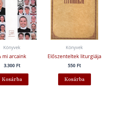
Könyvek
Könyvek
A mi arcaink
Előszenteltek liturgiája
3.300
Ft
550
Ft
Kosárba
Kosárba