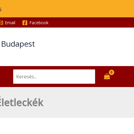
David
s
Kessler:
Életleckék
Email
Facebook
mennyiség
t Budapest
Search
for:
Életleckék