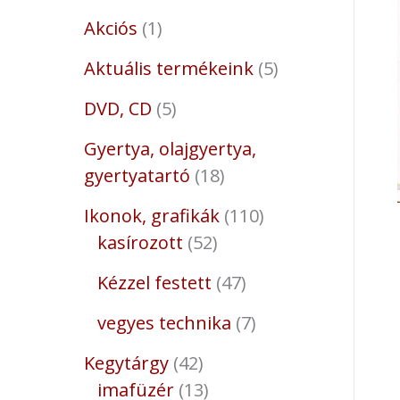
Akciós
1
Aktuális termékeink
5
DVD, CD
5
Gyertya, olajgyertya,
gyertyatartó
18
Ikonok, grafikák
110
kasírozott
52
Kézzel festett
47
vegyes technika
7
Kegytárgy
42
imafüzér
13