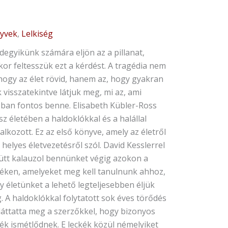
yvek
,
Lelkiség
abeth
ler-
degyikünk számára eljön az a pillanat,
s-
or feltesszük ezt a kérdést. A tragédia nem
id
 hogy az élet rövid, hanem az, hogy gyakran
ler:
 visszatekintve látjuk meg, mi az, ami
leckék
óban fontos benne. Elisabeth Kübler-Ross
nyiség
z életében a haldoklókkal és a halállal
alkozott. Ez az első könyve, amely az életről
 helyes életvezetésről szól. David Kesslerrel
ütt kalauzol bennünket végig azokon a
kéken, amelyeket meg kell tanulnunk ahhoz,
y életünket a lehető legteljesebben éljük
. A haldoklókkal folytatott sok éves törődés
 láttatta meg a szerzőkkel, hogy bizonyos
ék ismétlődnek. E leckék közül némelyiket