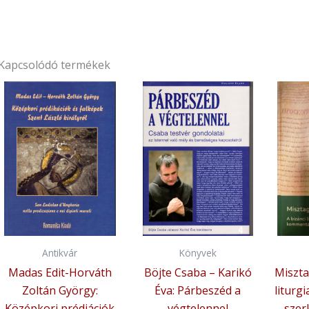
Kapcsolódó termékek
Antikvár
Könyvek
Madas Edit-Horváth
Böjte Csaba – Karikó
Miszta
Zoltán György:
Éva: Párbeszéd a
liturg
Középkori prédiációk
végtelennel
szer