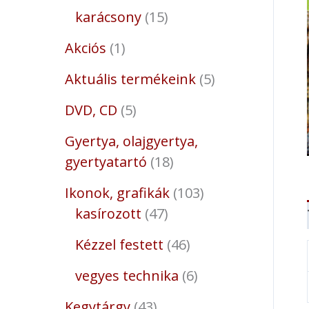
karácsony
15
Akciós
1
Aktuális termékeink
5
DVD, CD
5
Gyertya, olajgyertya,
gyertyatartó
18
Ikonok, grafikák
103
kasírozott
47
Kézzel festett
46
vegyes technika
6
Kegytárgy
43