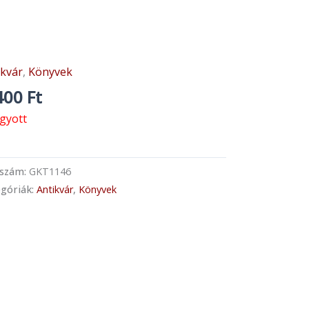
ikvár
,
Könyvek
400
Ft
ogyott
kszám:
GKT1146
góriák:
Antikvár
,
Könyvek