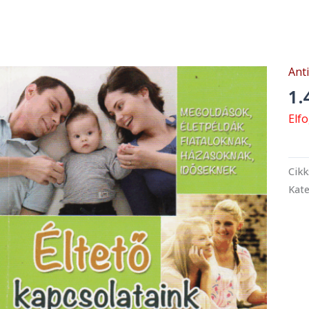
Ant
1.
Elf
Cik
Kate