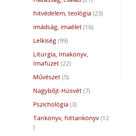
hitvédelem, teológia
23
imádság, imaélet
16
Lelkiség
99
Liturgia, Imakönyv,
Imafüzet
22
Művészet
5
Nagybőjt-Húsvét
7
Pszichológia
3
Tankönyv, hittankönyv
12