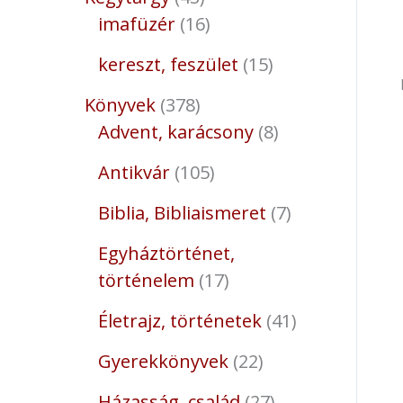
imafüzér
16
kereszt, feszület
15
Könyvek
378
Advent, karácsony
8
Antikvár
105
Biblia, Bibliaismeret
7
Egyháztörténet,
történelem
17
Életrajz, történetek
41
Gyerekkönyvek
22
Házasság, család
27