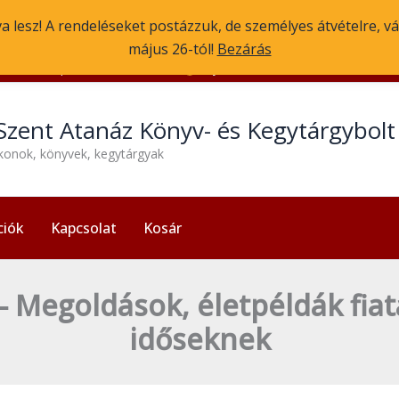
va lesz! A rendeléseket postázzuk, de személyes átvételre, vá
május 26-tól!
Bezárás
1056 Budapest, Molnár u. 3.
Nyitvatartás: H-P 13:30-17:30
Szent Atanáz Könyv- és Kegytárgybol
ikonok, könyvek, kegytárgyak
ciók
Kapcsolat
Kosár
 – Megoldások, életpéldák fia
időseknek