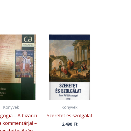
Könyvek
Könyvek
gógia – A bizánci
Szeretet és szolgálat
ia kommentárjai –
2.490
Ft
kesztette: Baán