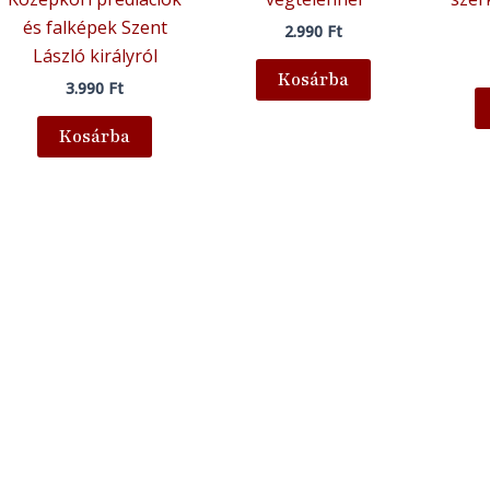
és falképek Szent
2.990
Ft
László királyról
Kosárba
3.990
Ft
Kosárba