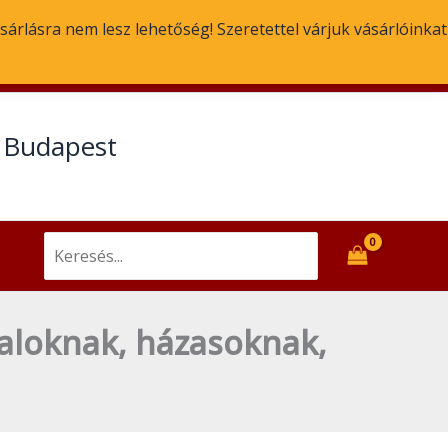
sárlásra nem lesz lehetőség! Szeretettel várjuk vásárlóinkat
Email
Facebook
t Budapest
Search
for:
taloknak, házasoknak,