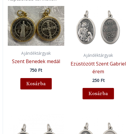
Ajándéktárgyak
Ajándéktárgyak
Szent Benedek medál
Ezüstözött Szent Gabriel
750
Ft
érem
250
Ft
Kosárba
Kosárba