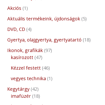
Akciós
1
Aktuális termékeink, újdonságok
5
DVD, CD
4
Gyertya, olajgyertya, gyertyatartó
18
Ikonok, grafikák
97
kasírozott
47
Kézzel festett
46
vegyes technika
1
Kegytárgy
42
imafüzér
18