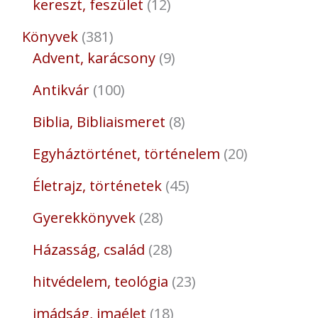
kereszt, feszület
12
Könyvek
381
Advent, karácsony
9
Antikvár
100
Biblia, Bibliaismeret
8
Egyháztörténet, történelem
20
Életrajz, történetek
45
Gyerekkönyvek
28
Házasság, család
28
hitvédelem, teológia
23
imádság, imaélet
18