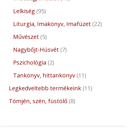
Lelkiség
95
Liturgia, Imakönyv, Imafüzet
22
Művészet
5
Nagybőjt-Húsvét
7
Pszichológia
2
Tankönyv, hittankönyv
11
Legkedveltebb termékeink
11
Tömjén, szén, füstölő
8