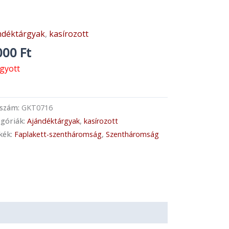
ndéktárgyak
,
kasírozott
000
Ft
ogyott
kszám:
GKT0716
góriák:
Ajándéktárgyak
,
kasírozott
kék:
Faplakett-szentháromság
,
Szentháromság