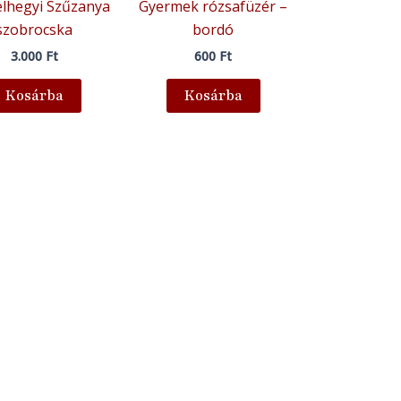
lhegyi Szűzanya
Gyermek rózsafüzér –
szobrocska
bordó
3.000
Ft
600
Ft
Kosárba
Kosárba