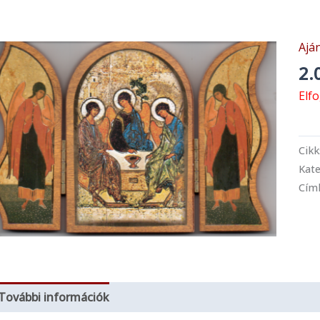
Ajá
2.
Elf
Cik
Kate
Cím
További információk