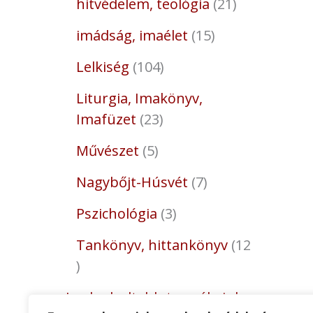
hitvédelem, teológia
21
imádság, imaélet
15
Lelkiség
104
Liturgia, Imakönyv,
Imafüzet
23
Művészet
5
Nagybőjt-Húsvét
7
Pszichológia
3
Tankönyv, hittankönyv
12
Legkedveltebb termékeink