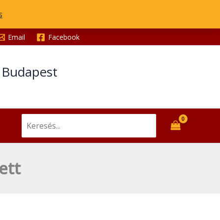
s
Email
Facebook
t Budapest
Search
for:
ett