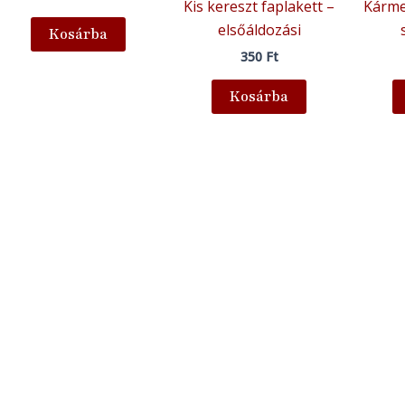
Kis kereszt faplakett –
Kárme
elsőáldozási
Kosárba
350
Ft
Kosárba