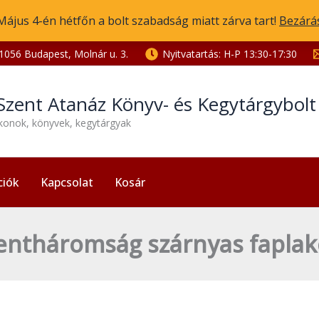
Május 4-én hétfőn a bolt szabadság miatt zárva tart!
Bezárá
1056 Budapest, Molnár u. 3.
Nyitvatartás: H-P 13:30-17:30
Szent Atanáz Könyv- és Kegytárgybol
ikonok, könyvek, kegytárgyak
ciók
Kapcsolat
Kosár
entháromság szárnyas faplak