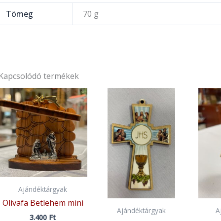
Tömeg
70 g
Kapcsolódó termékek
Ajándéktárgyak
Olivafa Betlehem mini
Ajándéktárgyak
A
3.400
Ft