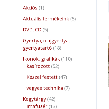
Akciós
1
Aktuális termékeink
5
DVD, CD
5
Gyertya, olajgyertya,
gyertyatartó
18
Ikonok, grafikák
110
kasírozott
52
Kézzel festett
47
vegyes technika
7
Kegytárgy
42
imafüzér
13