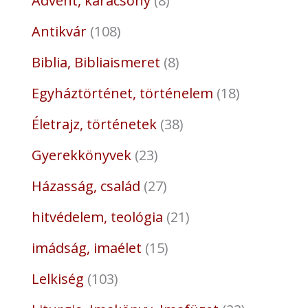
Advent, karácsony
8
Antikvár
108
Biblia, Bibliaismeret
8
Egyháztörténet, történelem
18
Életrajz, történetek
38
Gyerekkönyvek
23
Házasság, család
27
hitvédelem, teológia
21
imádság, imaélet
15
Lelkiség
103