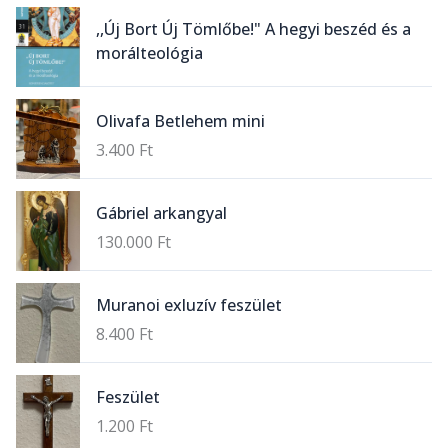
,,Új Bort Új Tömlőbe!" A hegyi beszéd és a
morálteológia
Olivafa Betlehem mini
3.400
Ft
Gábriel arkangyal
130.000
Ft
Muranoi exluzív feszület
8.400
Ft
Feszület
1.200
Ft