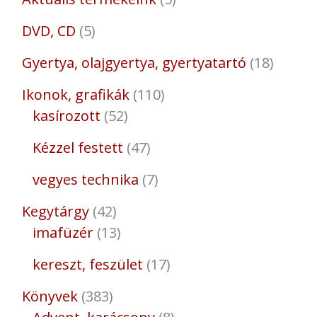
DVD, CD
5
Gyertya, olajgyertya, gyertyatartó
18
Ikonok, grafikák
110
kasírozott
52
Kézzel festett
47
vegyes technika
7
Kegytárgy
42
imafüzér
13
kereszt, feszület
17
Könyvek
383