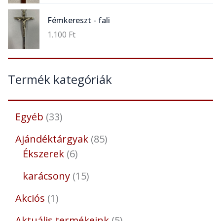
Fémkereszt - fali
1.100
Ft
Termék kategóriák
Egyéb
33
Ajándéktárgyak
85
Ékszerek
6
karácsony
15
Akciós
1
Aktuális termékeink
5