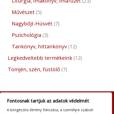
Liturgia, Imakönyv, Imafüzet
23
Művészet
5
Nagybőjt-Húsvét
7
Pszichológia
3
Tankönyv, hittankönyv
12
Legkedveltebb termékeink
12
Tömjén, szén, füstölő
7
Fontosnak tartjuk az adatok védelmét
Adatkezelési tájékoztató
A böngészési élmény fokozása, a személyre szabott
Általános szerződési feltételek