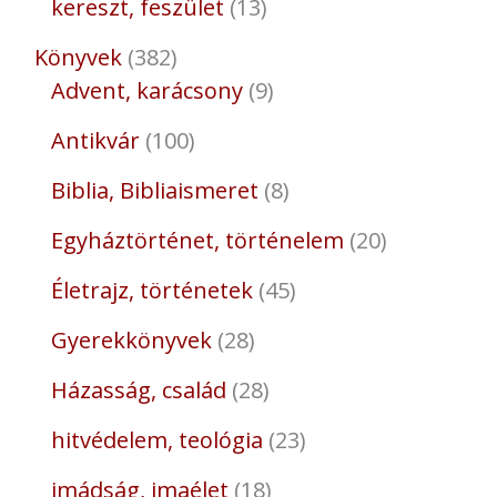
kereszt, feszület
13
Könyvek
382
Advent, karácsony
9
Antikvár
100
Biblia, Bibliaismeret
8
Egyháztörténet, történelem
20
Életrajz, történetek
45
Gyerekkönyvek
28
Házasság, család
28
hitvédelem, teológia
23
imádság, imaélet
18