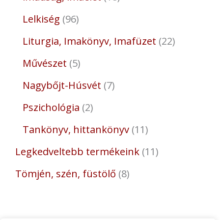
Lelkiség
96
Liturgia, Imakönyv, Imafüzet
22
Művészet
5
Nagybőjt-Húsvét
7
Pszichológia
2
Tankönyv, hittankönyv
11
Legkedveltebb termékeink
11
Tömjén, szén, füstölő
8