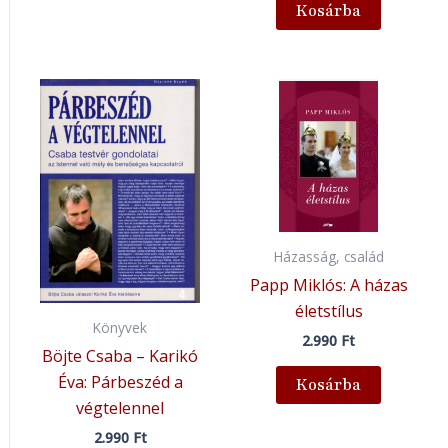
Kosárba
Házasság, család
Papp Miklós: A házas
életstílus
Könyvek
2.990
Ft
Böjte Csaba – Karikó
Éva: Párbeszéd a
Kosárba
végtelennel
2.990
Ft