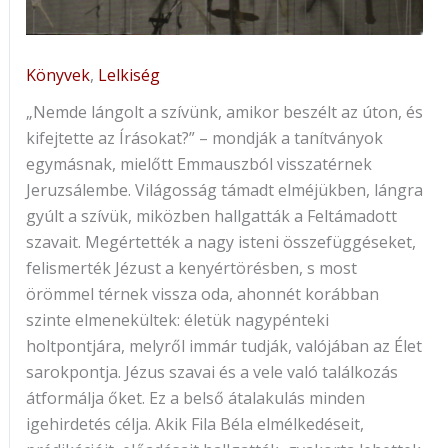
Könyvek
,
Lelkiség
„Nemde lángolt a szívünk, amikor beszélt az úton, és
kifejtette az Írásokat?” – mondják a tanítványok
egymásnak, mielőtt Emmauszból visszatérnek
Jeruzsálembe. Világosság támadt elméjükben, lángra
gyúlt a szívük, miközben hallgatták a Feltámadott
szavait. Megértették a nagy isteni összefüggéseket,
felismerték Jézust a kenyértörésben, s most
örömmel térnek vissza oda, ahonnét korábban
szinte elmenekültek: életük nagypénteki
holtpontjára, melyről immár tudják, valójában az Élet
sarokpontja. Jézus szavai és a vele való találkozás
átformálja őket. Ez a belső átalakulás minden
igehirdetés célja. Akik Fila Béla elmélkedéseit,