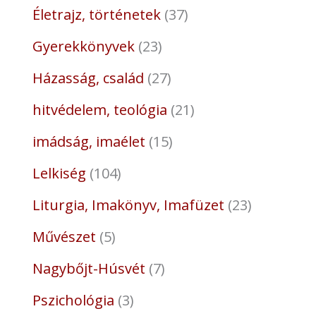
Életrajz, történetek
37
Gyerekkönyvek
23
Házasság, család
27
hitvédelem, teológia
21
imádság, imaélet
15
Lelkiség
104
Liturgia, Imakönyv, Imafüzet
23
Művészet
5
Nagybőjt-Húsvét
7
Pszichológia
3