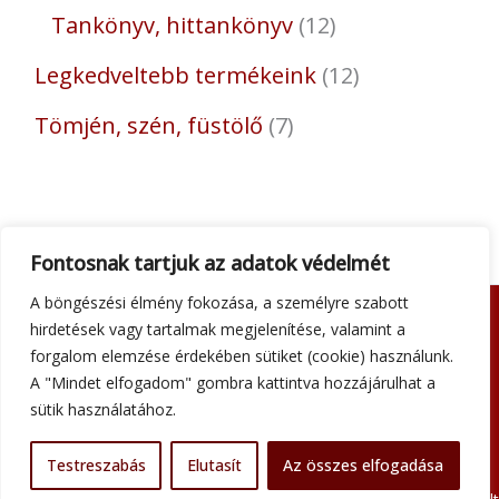
Tankönyv, hittankönyv
12
Legkedveltebb termékeink
12
Tömjén, szén, füstölő
7
Fontosnak tartjuk az adatok védelmét
A böngészési élmény fokozása, a személyre szabott
hirdetések vagy tartalmak megjelenítése, valamint a
Adatkezelési tájékoztató
forgalom elemzése érdekében sütiket (cookie) használunk.
Általános szerződési feltételek
A "Mindet elfogadom" gombra kattintva hozzájárulhat a
Impresszum
sütik használatához.
Szállítási információk
Kapcsolat
Testreszabás
Elutasít
Az összes elfogadása