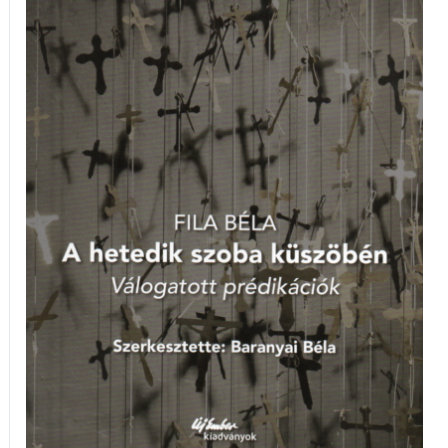
hetedik
szoba
küszöbén
-
Válogatott
prédikációk
mennyiség