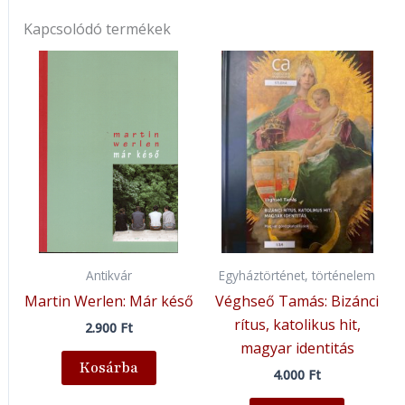
Kapcsolódó termékek
Antikvár
Egyháztörténet, történelem
Martin Werlen: Már késő
Véghseő Tamás: Bizánci
rítus, katolikus hit,
2.900
Ft
magyar identitás
Kosárba
4.000
Ft