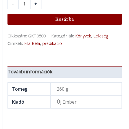
-
+
Kosárba
Cikkszám:
GKT0509
Kategóriák:
Könyvek
,
Lelkiség
Címkék:
Fila Béla
,
prédikáció
További információk
Tömeg
260 g
Kiadó
Új Ember