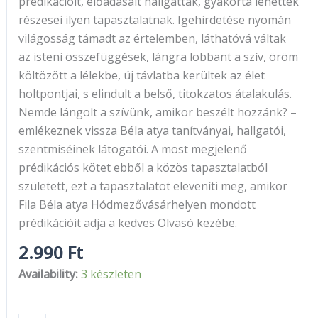
prédikációit, előadásait hallgatták, gyakorta lehettek
részesei ilyen tapasztalatnak. Igehirdetése nyomán
világosság támadt az értelemben, láthatóvá váltak
az isteni összefüggések, lángra lobbant a szív, öröm
költözött a lélekbe, új távlatba kerültek az élet
holtpontjai, s elindult a belső, titokzatos átalakulás.
Nemde lángolt a szívünk, amikor beszélt hozzánk? –
emlékeznek vissza Béla atya tanítványai, hallgatói,
szentmiséinek látogatói. A most megjelenő
prédikációs kötet ebből a közös tapasztalatból
született, ezt a tapasztalatot eleveníti meg, amikor
Fila Béla atya Hódmezővásárhelyen mondott
prédikációit adja a kedves Olvasó kezébe.
2.990
Ft
Availability:
3 készleten