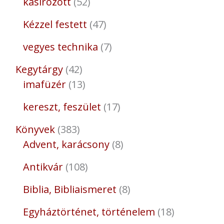
kasírozott
52
Kézzel festett
47
vegyes technika
7
Kegytárgy
42
imafüzér
13
kereszt, feszület
17
Könyvek
383
Advent, karácsony
8
Antikvár
108
Biblia, Bibliaismeret
8
Egyháztörténet, történelem
18