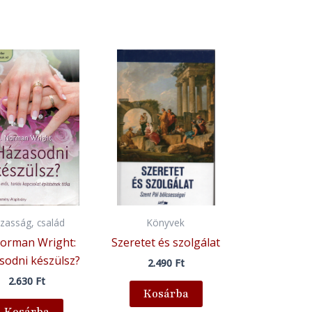
zasság, család
Könyvek
Norman Wright:
Szeretet és szolgálat
sodni készülsz?
2.490
Ft
2.630
Ft
Kosárba
Kosárba