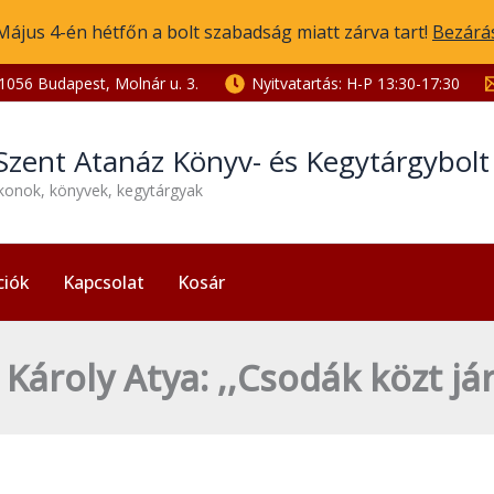
Május 4-én hétfőn a bolt szabadság miatt zárva tart!
Bezárá
1056 Budapest, Molnár u. 3.
Nyitvatartás: H-P 13:30-17:30
Szent Atanáz Könyv- és Kegytárgybol
ikonok, könyvek, kegytárgyak
ciók
Kapcsolat
Kosár
 Károly Atya: ,,Csodák közt já