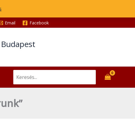
s
Email
Facebook
t Budapest
Search
for:
runk”