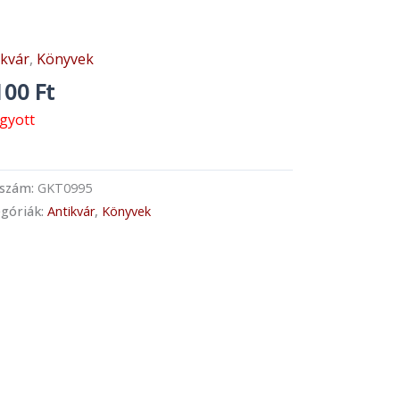
ikvár
,
Könyvek
100
Ft
ogyott
kszám:
GKT0995
góriák:
Antikvár
,
Könyvek