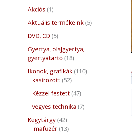
Akciós
1
Aktuális termékeink
5
DVD, CD
5
Gyertya, olajgyertya,
gyertyatartó
18
Ikonok, grafikák
110
kasírozott
52
Kézzel festett
47
vegyes technika
7
Kegytárgy
42
imafüzér
13