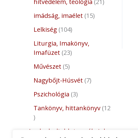
hitvédelem, teológia
21
imádság, imaélet
15
Lelkiség
104
Liturgia, Imakönyv,
Imafüzet
23
Művészet
5
Nagybőjt-Húsvét
7
Pszichológia
3
Tankönyv, hittankönyv
12
Legkedveltebb termékeink