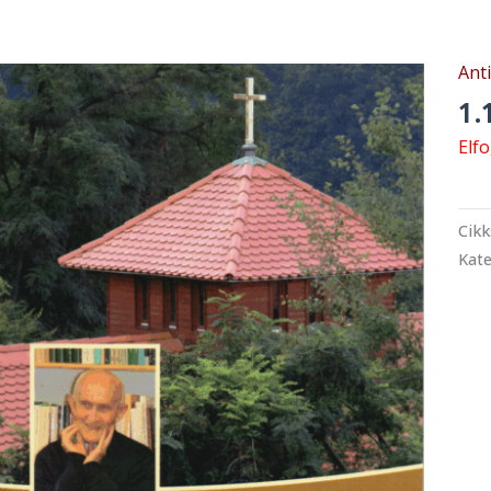
Ant
1.
Elf
Cik
Kate