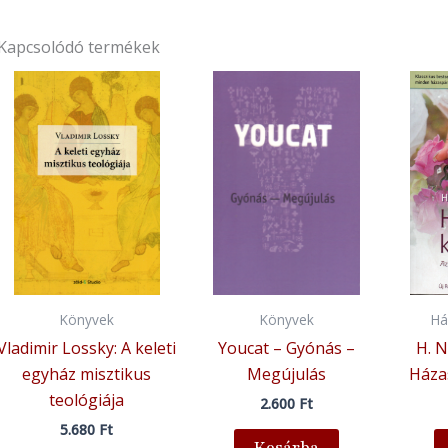
Kapcsolódó termékek
Könyvek
Könyvek
Há
Vladimir Lossky: A keleti
Youcat – Gyónás –
H. 
egyház misztikus
Megújulás
Háza
teológiája
2.600
Ft
5.680
Ft
Kosárba