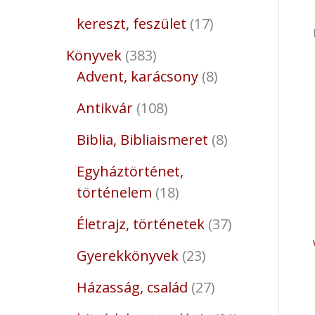
kereszt, feszület
17
Könyvek
383
Advent, karácsony
8
Antikvár
108
Biblia, Bibliaismeret
8
Egyháztörténet,
történelem
18
Életrajz, történetek
37
Gyerekkönyvek
23
Házasság, család
27