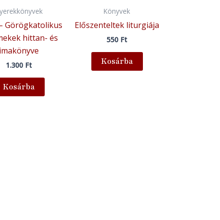
yerekkönyvek
Könyvek
– Görögkatolikus
Előszenteltek liturgiája
ekek hittan- és
550
Ft
imakönyve
Kosárba
1.300
Ft
Kosárba