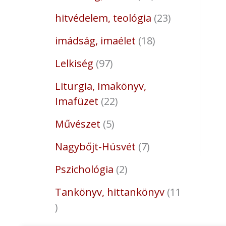
hitvédelem, teológia
23
imádság, imaélet
18
Lelkiség
97
Liturgia, Imakönyv,
Imafüzet
22
Művészet
5
Nagybőjt-Húsvét
7
Pszichológia
2
Tankönyv, hittankönyv
11