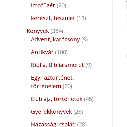
imafüzér
20
kereszt, feszület
13
Könyvek
384
Advent, karácsony
9
Antikvár
100
Biblia, Bibliaismeret
9
Egyháztörténet,
történelem
20
Életrajz, történetek
45
Gyerekkönyvek
28
Házasság, család
28