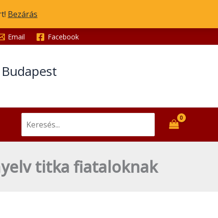
rt!
Bezárás
Email
Facebook
t Budapest
Search
for:
elv titka fiataloknak