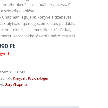
encsétlenkedést, csalódást és stresszt” –
 a szerzők ajánlása.
y Chapman legújabb könyve a tizenéves
sztályt szólítja meg szemléletes példákkal
örténetekkel, szellemes illusztrációkkal,
smereti kérdésekkel és önfelmérő teszttel.
990
Ft
ogyott
kszám:
GKT0240
góriák:
Könyvek
,
Pszichológia
ke:
Gary Chapman