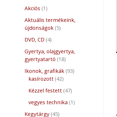
Akciós
1
Aktuális termékeink,
újdonságok
5
DVD, CD
4
Gyertya, olajgyertya,
gyertyatartó
18
Ikonok, grafikák
93
kasírozott
42
Kézzel festett
47
vegyes technika
1
Kegytárgy
45