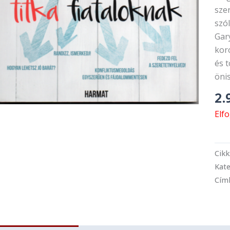
szer
szól
Gar
koro
és t
öni
2.
Elf
Cik
Kate
Cím