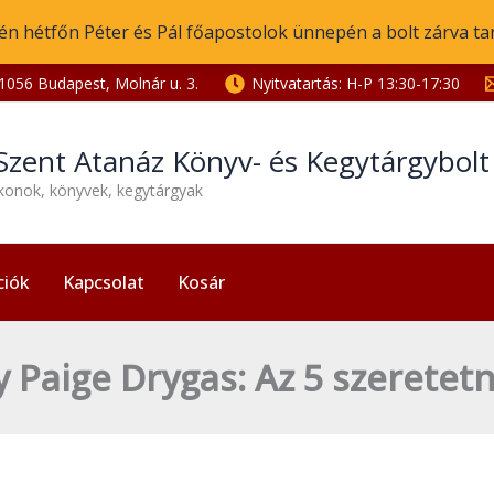
én hétfőn Péter és Pál főapostolok ünnepén a bolt zárva ta
1056 Budapest, Molnár u. 3.
Nyitvatartás: H-P 13:30-17:30
Szent Atanáz Könyv- és Kegytárgybol
ikonok, könyvek, kegytárgyak
ciók
Kapcsolat
Kosár
Paige Drygas: Az 5 szeretetny