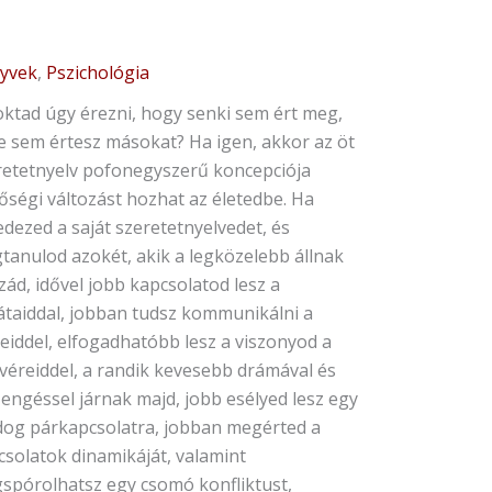
yvek
,
Pszichológia
oktad úgy érezni, hogy senki sem ért meg,
te sem értesz másokat? Ha igen, akkor az öt
retetnyelv pofonegyszerű koncepciója
őségi változást hozhat az életedbe. Ha
edezed a saját szeretetnyelvedet, és
tanulod azokét, akik a legközelebb állnak
ád, idővel jobb kapcsolatod lesz a
átaiddal, jobban tudsz kommunikálni a
eiddel, elfogadhatóbb lesz a viszonyod a
tvéreiddel, a randik kevesebb drámával és
engéssel járnak majd, jobb esélyed lesz egy
dog párkapcsolatra, jobban megérted a
csolatok dinamikáját, valamint
spórolhatsz egy csomó konfliktust,