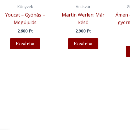
Könyvek
Antikvár
G
Youcat – Gyónás –
Martin Werlen: Már
Ámen 
Megújulás
késő
gyerm
2.600
Ft
2.900
Ft
Kosárba
Kosárba