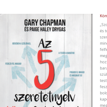
Kön
„Sz
és 
sze
min
felf
meg
hozz
bar
szül
tes
fesz
bol
kap
meg