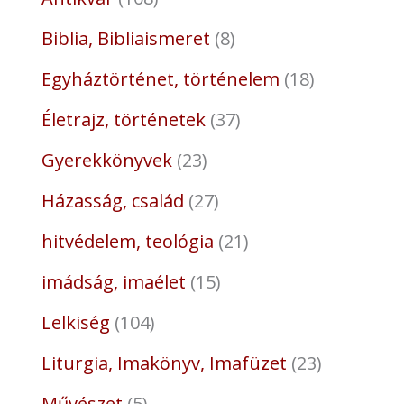
Biblia, Bibliaismeret
8
Egyháztörténet, történelem
18
Életrajz, történetek
37
Gyerekkönyvek
23
Házasság, család
27
hitvédelem, teológia
21
imádság, imaélet
15
Lelkiség
104
Liturgia, Imakönyv, Imafüzet
23
Művészet
5