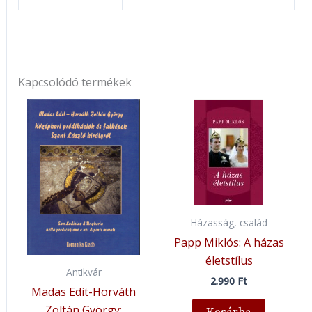
Kapcsolódó termékek
Házasság, család
Papp Miklós: A házas
életstílus
Antikvár
2.990
Ft
Madas Edit-Horváth
Zoltán György: