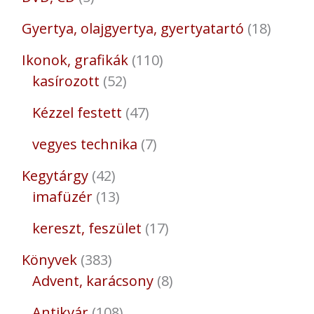
Gyertya, olajgyertya, gyertyatartó
18
Ikonok, grafikák
110
kasírozott
52
Kézzel festett
47
vegyes technika
7
Kegytárgy
42
imafüzér
13
kereszt, feszület
17
Könyvek
383
Advent, karácsony
8
Antikvár
108