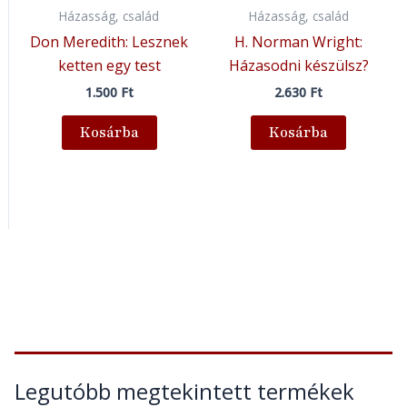
Házasság, család
Házasság, család
Don Meredith: Lesznek
H. Norman Wright:
ketten egy test
Házasodni készülsz?
1.500
Ft
2.630
Ft
Kosárba
Kosárba
Legutóbb megtekintett termékek