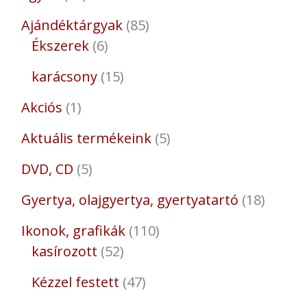
Ajándéktárgyak
85
Ékszerek
6
karácsony
15
Akciós
1
Aktuális termékeink
5
DVD, CD
5
Gyertya, olajgyertya, gyertyatartó
18
Ikonok, grafikák
110
kasírozott
52
Kézzel festett
47