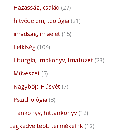
Házasság, család
27
hitvédelem, teológia
21
imádság, imaélet
15
Lelkiség
104
Liturgia, Imakönyv, Imafüzet
23
Művészet
5
Nagybőjt-Húsvét
7
Pszichológia
3
Tankönyv, hittankönyv
12
Legkedveltebb termékeink
12