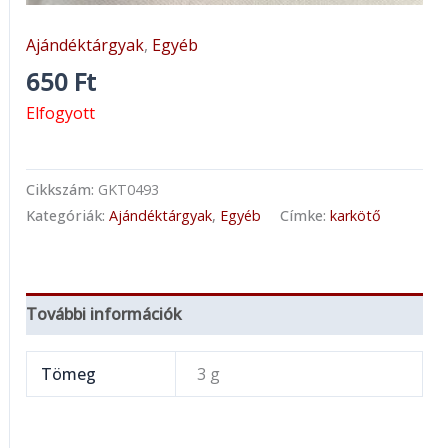
Ajándéktárgyak
,
Egyéb
650
Ft
Elfogyott
Cikkszám:
GKT0493
Kategóriák:
Ajándéktárgyak
,
Egyéb
Címke:
karkötő
További információk
Tömeg
3 g