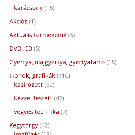
karácsony
15
Akciós
1
Aktuális termékeink
5
DVD, CD
5
Gyertya, olajgyertya, gyertyatartó
18
Ikonok, grafikák
110
kasírozott
52
Kézzel festett
47
vegyes technika
7
Kegytárgy
42
imafüzér
13