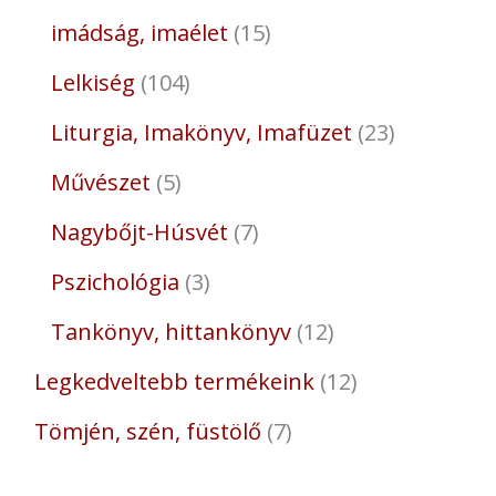
imádság, imaélet
15
Lelkiség
104
Liturgia, Imakönyv, Imafüzet
23
Művészet
5
Nagybőjt-Húsvét
7
Pszichológia
3
Tankönyv, hittankönyv
12
Legkedveltebb termékeink
12
Tömjén, szén, füstölő
7