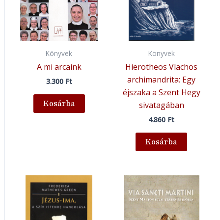
Könyvek
Könyvek
A mi arcaink
Hierotheos Vlachos
archimandrita: Egy
3.300
Ft
éjszaka a Szent Hegy
Kosárba
sivatagában
4.860
Ft
Kosárba