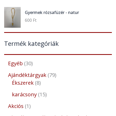
Gyermek rózsafüzér - natur
600
Ft
Termék kategóriák
Egyéb
30
Ajándéktárgyak
79
Ékszerek
8
karácsony
15
Akciós
1