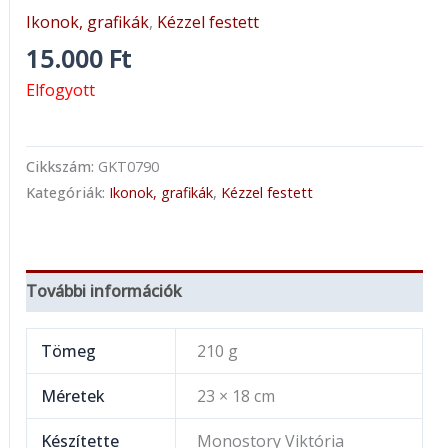
Ikonok, grafikák
,
Kézzel festett
15.000
Ft
Elfogyott
Cikkszám:
GKT0790
Kategóriák:
Ikonok, grafikák
,
Kézzel festett
További információk
Tömeg
210 g
Méretek
23 × 18 cm
Készítette
Monostory Viktória