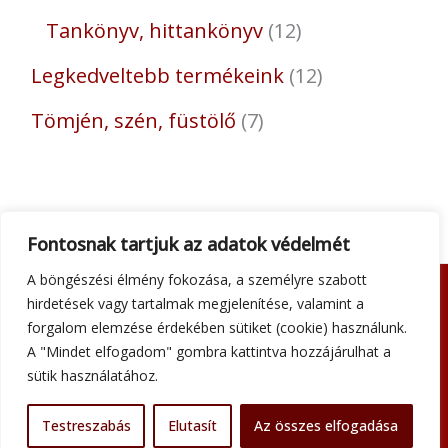
Tankönyv, hittankönyv
12
Legkedveltebb termékeink
12
Tömjén, szén, füstölő
7
Fontosnak tartjuk az adatok védelmét
A böngészési élmény fokozása, a személyre szabott
hirdetések vagy tartalmak megjelenítése, valamint a
Adatkezelési tájékoztató
forgalom elemzése érdekében sütiket (cookie) használunk.
Általános szerződési feltételek
A "Mindet elfogadom" gombra kattintva hozzájárulhat a
Impresszum
sütik használatához.
Szállítási információk
Kapcsolat
Testreszabás
Elutasít
Az összes elfogadása