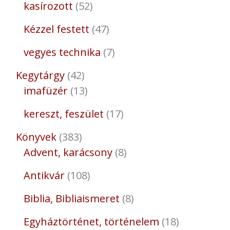
kasírozott
52
Kézzel festett
47
vegyes technika
7
Kegytárgy
42
imafüzér
13
kereszt, feszület
17
Könyvek
383
Advent, karácsony
8
Antikvár
108
Biblia, Bibliaismeret
8
Egyháztörténet, történelem
18