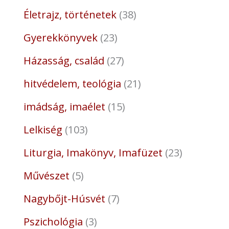
Életrajz, történetek
38
Gyerekkönyvek
23
Házasság, család
27
hitvédelem, teológia
21
imádság, imaélet
15
Lelkiség
103
Liturgia, Imakönyv, Imafüzet
23
Művészet
5
Nagybőjt-Húsvét
7
Pszichológia
3