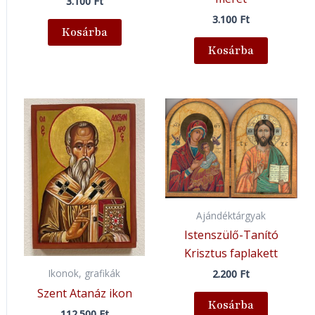
3.100
Ft
3.100
Ft
Kosárba
Kosárba
Ajándéktárgyak
Istenszülő-Tanító
Krisztus faplakett
Ikonok, grafikák
2.200
Ft
Szent Atanáz ikon
Kosárba
112.500
Ft