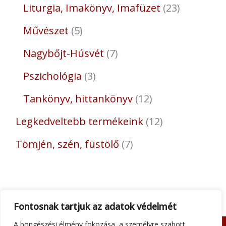
Liturgia, Imakönyv, Imafüzet
23
Művészet
5
Nagybőjt-Húsvét
7
Pszichológia
3
Tankönyv, hittankönyv
12
Legkedveltebb termékeink
12
Tömjén, szén, füstölő
7
Fontosnak tartjuk az adatok védelmét
A böngészési élmény fokozása, a személyre szabott