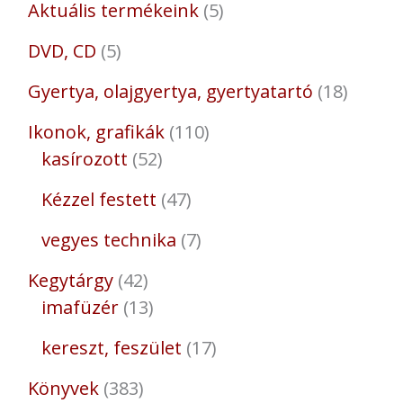
Aktuális termékeink
5
DVD, CD
5
Gyertya, olajgyertya, gyertyatartó
18
Ikonok, grafikák
110
kasírozott
52
Kézzel festett
47
vegyes technika
7
Kegytárgy
42
imafüzér
13
kereszt, feszület
17
Könyvek
383