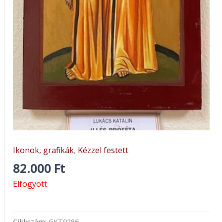
Ikonok, grafikák
,
Kézzel festett
82.000
Ft
Elfogyott
Cikkszám:
GKT0286