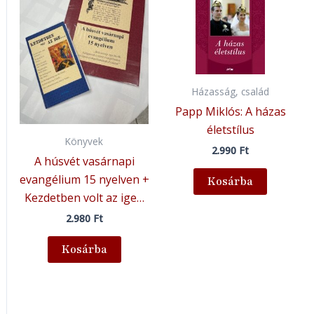
Házasság, család
Papp Miklós: A házas
életstílus
Könyvek
2.990
Ft
A húsvét vasárnapi
evangélium 15 nyelven +
Kosárba
Kezdetben volt az ige…
2.980
Ft
Kosárba