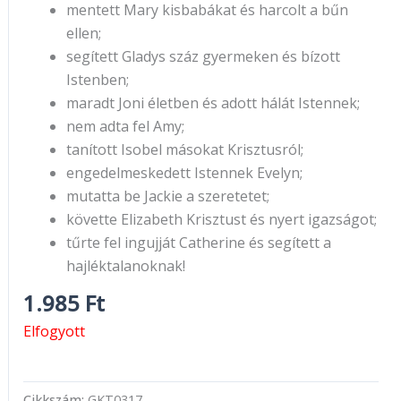
mentett Mary kisbabákat és harcolt a bűn
ellen;
segített Gladys száz gyermeken és bízott
Istenben;
maradt Joni életben és adott hálát Istennek;
nem adta fel Amy;
tanított Isobel másokat Krisztusról;
engedelmeskedett Istennek Evelyn;
mutatta be Jackie a szeretetet;
követte Elizabeth Krisztust és nyert igazságot;
tűrte fel ingujját Catherine és segített a
hajléktalanoknak!
1.985
Ft
Elfogyott
Cikkszám:
GKT0317