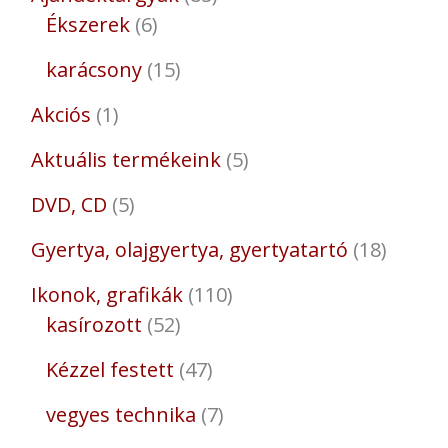
Ékszerek
6
karácsony
15
Akciós
1
Aktuális termékeink
5
DVD, CD
5
Gyertya, olajgyertya, gyertyatartó
18
Ikonok, grafikák
110
kasírozott
52
Kézzel festett
47
vegyes technika
7