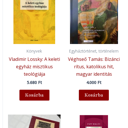
Könyvek
Egyháztörténet, történelem
Vladimir Lossky: A keleti
Véghseő Tamás: Bizánci
egyház misztikus
rítus, katolikus hit,
teológiája
magyar identitás
5.680
Ft
4.000
Ft
Kosárba
Kosárba