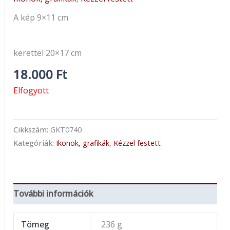
A kép 9×11 cm
kerettel 20×17 cm
18.000
Ft
Elfogyott
Cikkszám:
GKT0740
Kategóriák:
Ikonok, grafikák
,
Kézzel festett
További információk
Tömeg
236 g