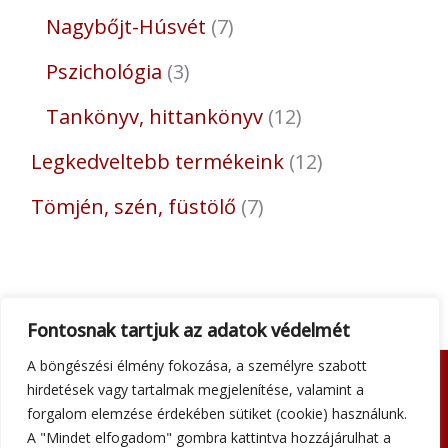
Nagybőjt-Húsvét
7
Pszichológia
3
Tankönyv, hittankönyv
12
Legkedveltebb termékeink
12
Tömjén, szén, füstölő
7
Fontosnak tartjuk az adatok védelmét
A böngészési élmény fokozása, a személyre szabott
hirdetések vagy tartalmak megjelenítése, valamint a
Adatkezelési tájékoztató
forgalom elemzése érdekében sütiket (cookie) használunk.
Általános szerződési feltételek
A "Mindet elfogadom" gombra kattintva hozzájárulhat a