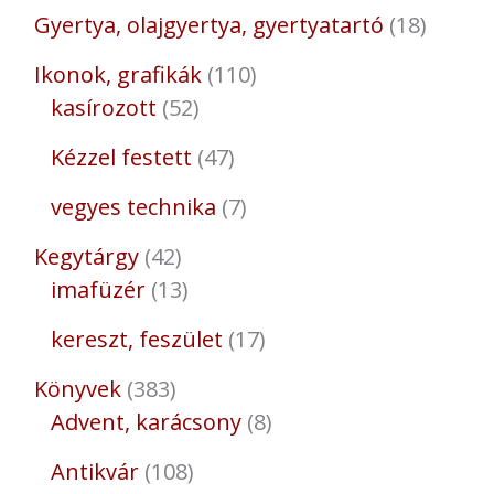
Gyertya, olajgyertya, gyertyatartó
18
Ikonok, grafikák
110
kasírozott
52
Kézzel festett
47
vegyes technika
7
Kegytárgy
42
imafüzér
13
kereszt, feszület
17
Könyvek
383
Advent, karácsony
8
Antikvár
108