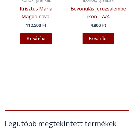
Ikonok, grafikák
Ikonok, grafikák
Krisztus Mária
Bevonulás Jeruzsálembe
Magdolnával
ikon – A/4
112.500
Ft
4.800
Ft
Kosárba
Kosárba
Legutóbb megtekintett termékek