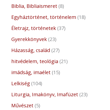
Biblia, Bibliaismeret
8
Egyháztörténet, történelem
18
Életrajz, történetek
37
Gyerekkönyvek
23
Házasság, család
27
hitvédelem, teológia
21
imádság, imaélet
15
Lelkiség
104
Liturgia, Imakönyv, Imafüzet
23
Művészet
5