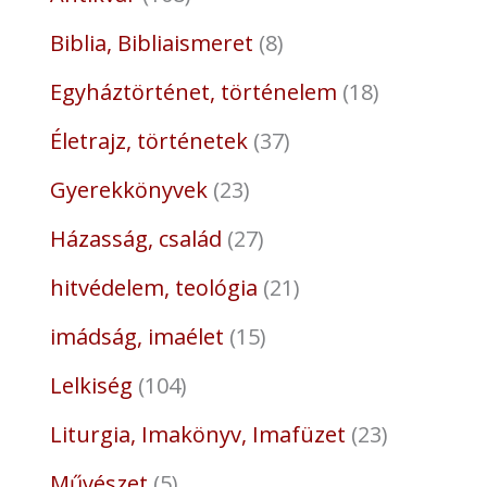
Biblia, Bibliaismeret
8
Egyháztörténet, történelem
18
Életrajz, történetek
37
Gyerekkönyvek
23
Házasság, család
27
hitvédelem, teológia
21
imádság, imaélet
15
Lelkiség
104
Liturgia, Imakönyv, Imafüzet
23
Művészet
5