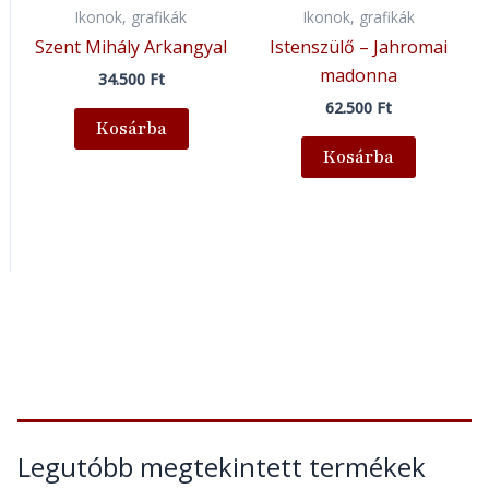
Ikonok, grafikák
Ikonok, grafikák
Szent Mihály Arkangyal
Istenszülő – Jahromai
madonna
34.500
Ft
62.500
Ft
Kosárba
Kosárba
Legutóbb megtekintett termékek