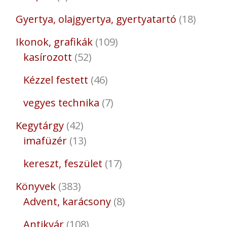
Gyertya, olajgyertya, gyertyatartó
18
Ikonok, grafikák
109
kasírozott
52
Kézzel festett
46
vegyes technika
7
Kegytárgy
42
imafüzér
13
kereszt, feszület
17
Könyvek
383
Advent, karácsony
8
Antikvár
108