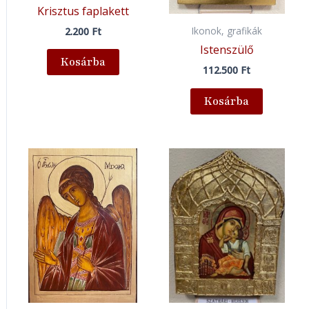
Krisztus faplakett
Ikonok, grafikák
2.200
Ft
Istenszülő
Kosárba
112.500
Ft
Kosárba