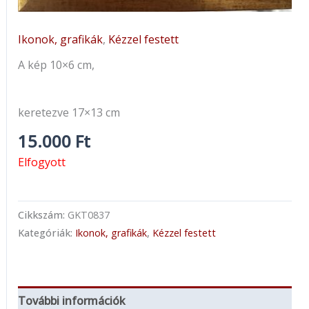
Ikonok, grafikák
,
Kézzel festett
A kép 10×6 cm,
keretezve 17×13 cm
15.000
Ft
Elfogyott
Cikkszám:
GKT0837
Kategóriák:
Ikonok, grafikák
,
Kézzel festett
További információk