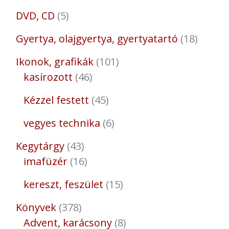
DVD, CD
5
Gyertya, olajgyertya, gyertyatartó
18
Ikonok, grafikák
101
kasírozott
46
Kézzel festett
45
vegyes technika
6
Kegytárgy
43
imafüzér
16
kereszt, feszület
15
Könyvek
378
Advent, karácsony
8