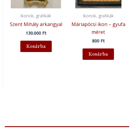
Ikonok, grafikák
Ikonok, grafikák
Szent Mihály arkangyal
Máriapócsi ikon – gyufa
méret
130.000
Ft
800
Ft
Kosárba
Kosárba