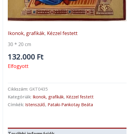
Ikonok, grafikák
,
Kézzel festett
30 * 20 cm
132.000
Ft
Elfogyott
Cikkszám:
GKT0435
Kategóriák:
Ikonok, grafikák
,
Kézzel festett
Címkék:
Istenszülő
,
Pataki-Pankotay Beáta