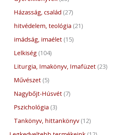
Házasság, család
27
hitvédelem, teológia
21
imádság, imaélet
15
Lelkiség
104
Liturgia, Imakönyv, Imafüzet
23
Művészet
5
Nagybőjt-Húsvét
7
Pszichológia
3
Tankönyv, hittankönyv
12
Legkedveltebb termékeink
12