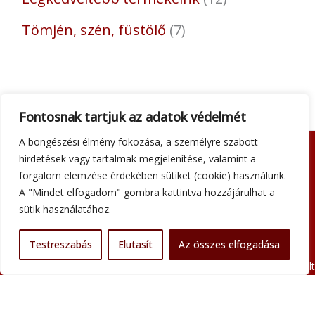
Tömjén, szén, füstölő
7
Fontosnak tartjuk az adatok védelmét
A böngészési élmény fokozása, a személyre szabott
hirdetések vagy tartalmak megjelenítése, valamint a
Adatkezelési tájékoztató
forgalom elemzése érdekében sütiket (cookie) használunk.
Általános szerződési feltételek
A "Mindet elfogadom" gombra kattintva hozzájárulhat a
Impresszum
sütik használatához.
Szállítási információk
Kapcsolat
Testreszabás
Elutasít
Az összes elfogadása
Minden jog fenntartva © 2026 Szent Atanáz Könyv- és Kegytárgybolt
Budapest