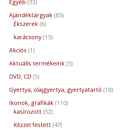
Egyéb
33
Ajándéktárgyak
85
Ékszerek
6
karácsony
15
Akciós
1
Aktuális termékeink
5
DVD, CD
5
Gyertya, olajgyertya, gyertyatartó
18
Ikonok, grafikák
110
kasírozott
52
Kézzel festett
47