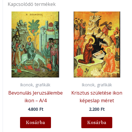
Kapcsolódó termékek
Ikonok, grafikák
Ikonok, grafikák
Bevonulás Jeruzsálembe
Krisztus születése ikon
ikon – A/4
képeslap méret
4.800
Ft
2.200
Ft
Kosárba
Kosárba