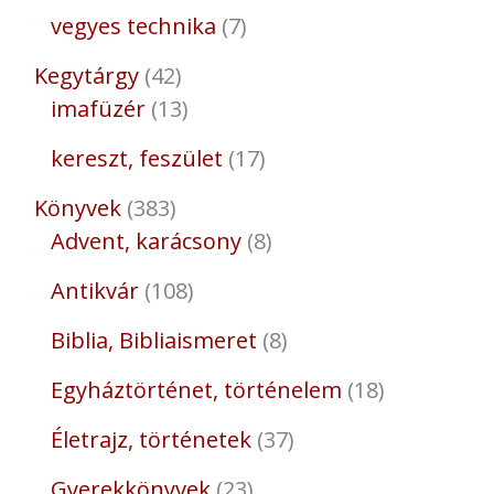
vegyes technika
7
Kegytárgy
42
imafüzér
13
kereszt, feszület
17
Könyvek
383
Advent, karácsony
8
Antikvár
108
Biblia, Bibliaismeret
8
Egyháztörténet, történelem
18
Életrajz, történetek
37
Gyerekkönyvek
23