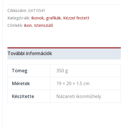
Cikkszám:
GKT0541
Kategóriák:
Ikonok, grafikák
,
Kézzel festett
Címkék:
ikon
,
Istenszülő
További információk
Tömeg
350 g
Méretek
19 × 20 × 1.5 cm
Készítette
Názareti ikonműhely