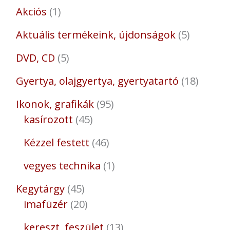
Akciós
1
Aktuális termékeink, újdonságok
5
DVD, CD
5
Gyertya, olajgyertya, gyertyatartó
18
Ikonok, grafikák
95
kasírozott
45
Kézzel festett
46
vegyes technika
1
Kegytárgy
45
imafüzér
20
kereszt, feszület
13