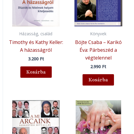
Házasság, család
Könyvek
Timothy és Kathy Keller:
Böjte Csaba – Karikó
A házasságról
Éva: Párbeszéd a
végtelennel
3.200
Ft
2.990
Ft
Kosárba
Kosárba