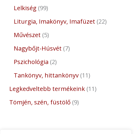
Lelkiség
99
Liturgia, Imakönyv, Imafüzet
22
Művészet
5
Nagybőjt-Húsvét
7
Pszichológia
2
Tankönyv, hittankönyv
11
Legkedveltebb termékeink
11
Tömjén, szén, füstölő
9