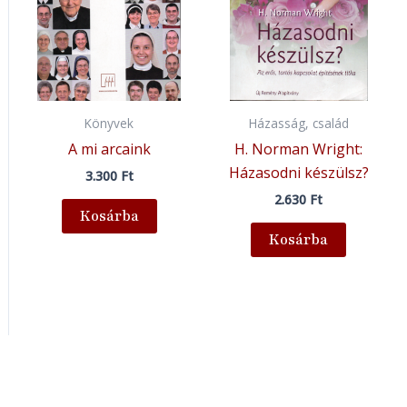
Könyvek
Házasság, család
A mi arcaink
H. Norman Wright:
Házasodni készülsz?
3.300
Ft
2.630
Ft
Kosárba
Kosárba