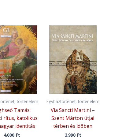
örténet, történelem
Egyháztörténet, történelem
ghseő Tamás:
Via Sancti Martini –
i rítus, katolikus
Szent Márton útjai
magyar identitás
térben és időben
4.000
Ft
3.990
Ft