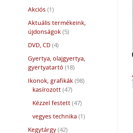
Akciós
1
Aktuális termékeink,
újdonságok
5
DVD, CD
4
Gyertya, olajgyertya,
gyertyatartó
18
Ikonok, grafikák
98
kasírozott
47
Kézzel festett
47
vegyes technika
1
Kegytárgy
42