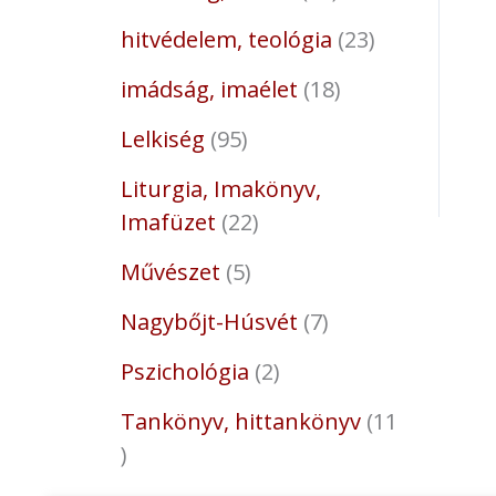
hitvédelem, teológia
23
imádság, imaélet
18
Lelkiség
95
Liturgia, Imakönyv,
Imafüzet
22
Művészet
5
Nagybőjt-Húsvét
7
Pszichológia
2
Tankönyv, hittankönyv
11