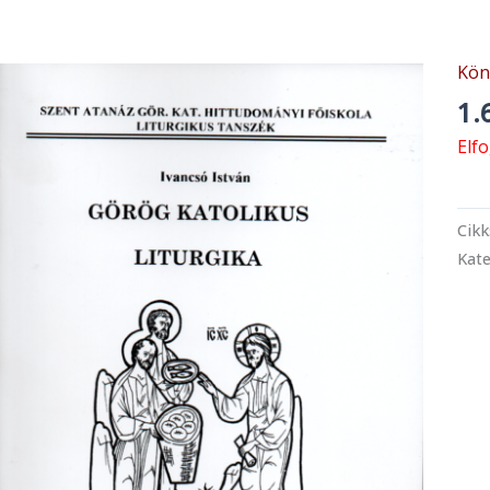
Kön
1.
Elf
Cik
Kate