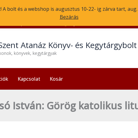
 A bolt és a webshop is augusztus 10-22- ig zárva tart, aug
Bezárás
1056 Budapest, Molnár u. 3.
Nyitvatartás: H-P 13:30-17:30
Szent Atanáz Könyv- és Kegytárgybol
ikonok, könyvek, kegytárgyak
ciók
Kapcsolat
Kosár
só István: Görög katolikus lit