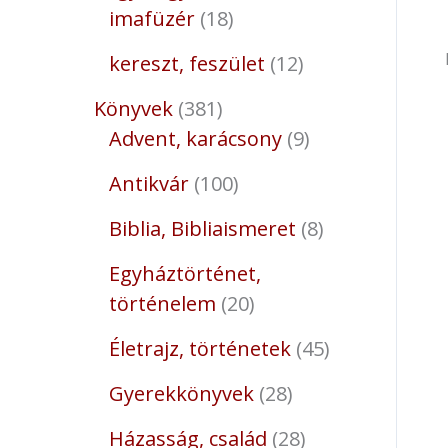
imafüzér
18
kereszt, feszület
12
Könyvek
381
Advent, karácsony
9
Antikvár
100
Biblia, Bibliaismeret
8
Egyháztörténet,
történelem
20
Életrajz, történetek
45
Gyerekkönyvek
28
Házasság, család
28