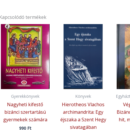
Kapcsolódó termékek
Gyerekkönyvek
Könyvek
Egyházt
Nagyheti kifestő
Hierotheos Vlachos
Vé
bizánci szertartású
archimandrita: Egy
Bizánc
gyermekek számára
éjszaka a Szent Hegy
hit, 
sivatagában
990
Ft