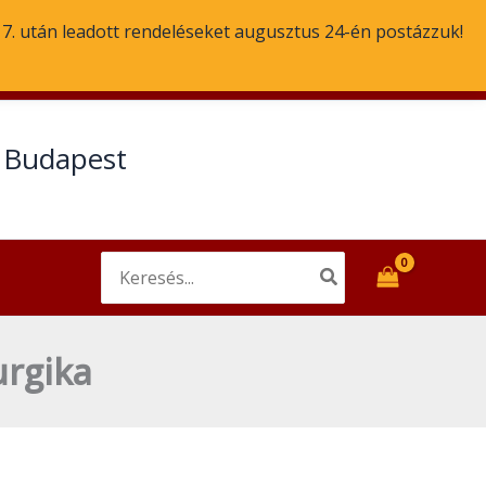
. 7. után leadott rendeléseket augusztus 24-én postázzuk!
Email
Facebook
t Budapest
Search
for:
urgika