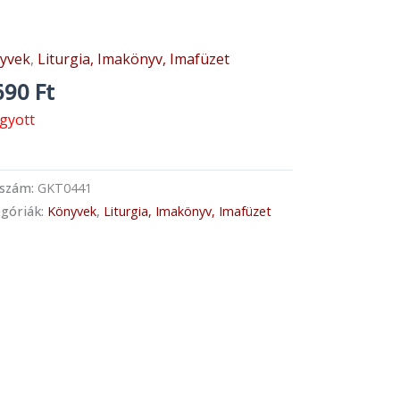
yvek
,
Liturgia, Imakönyv, Imafüzet
690
Ft
ogyott
kszám:
GKT0441
góriák:
Könyvek
,
Liturgia, Imakönyv, Imafüzet