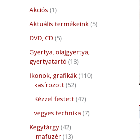
Akciós
1
Aktuális termékeink
5
DVD, CD
5
Gyertya, olajgyertya,
gyertyatartó
18
Ikonok, grafikák
110
kasírozott
52
Kézzel festett
47
vegyes technika
7
Kegytárgy
42
imafüzér
13