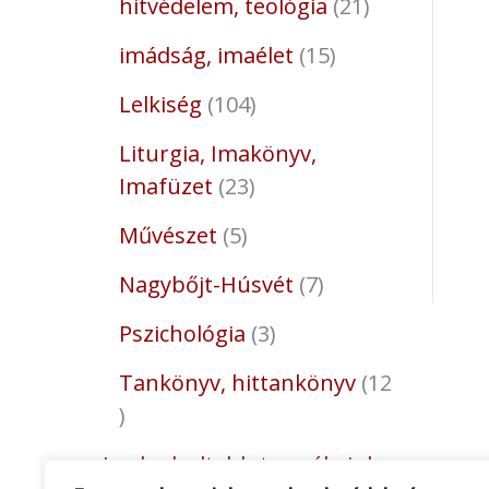
hitvédelem, teológia
21
imádság, imaélet
15
Lelkiség
104
Liturgia, Imakönyv,
Imafüzet
23
Művészet
5
Nagybőjt-Húsvét
7
Pszichológia
3
Tankönyv, hittankönyv
12
Legkedveltebb termékeink