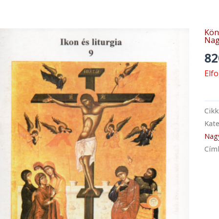
Kön
Nag
8
Elf
Cik
Kate
Nag
Cím