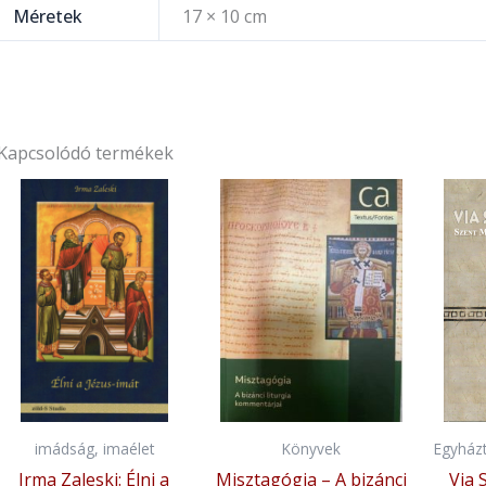
Méretek
17 × 10 cm
Kapcsolódó termékek
imádság, imaélet
Könyvek
Egyházt
Irma Zaleski: Élni a
Misztagógia – A bizánci
Via 