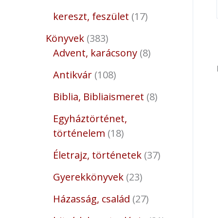
kereszt, feszület
17
Könyvek
383
Advent, karácsony
8
Antikvár
108
Biblia, Bibliaismeret
8
Egyháztörténet,
történelem
18
Életrajz, történetek
37
Gyerekkönyvek
23
Házasság, család
27