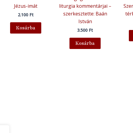
Jézus-imát
liturgia kommentárjai –
Szen
szerkesztette: Baán
tér
2.100
Ft
István
Kosárba
3.500
Ft
Kosárba