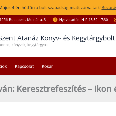
Május 4-én hétfőn a bolt szabadság miatt zárva tart!
Bezárá
1056 Budapest, Molnár u. 3.
Nyitvatartás: H-P 13:30-17:30
Szent Atanáz Könyv- és Kegytárgybol
ikonok, könyvek, kegytárgyak
ciók
Kapcsolat
Kosár
ván: Keresztrefeszítés – Ikon é