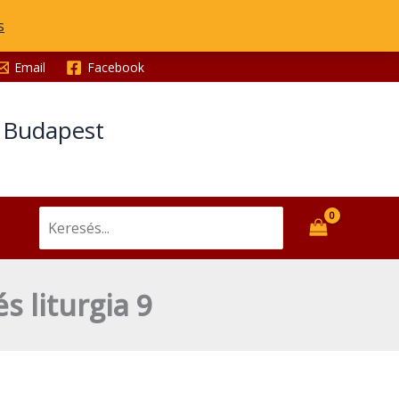
s
Email
Facebook
t Budapest
Search
for:
s liturgia 9