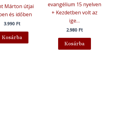
evangélium 15 nyelven
t Márton útjai
+ Kezdetben volt az
ben és időben
ige…
3.990
Ft
2.980
Ft
Kosárba
Kosárba