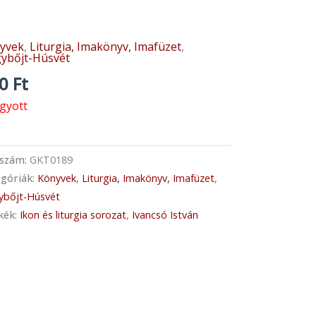
yvek
,
Liturgia, Imakönyv, Imafüzet
,
ybőjt-Húsvét
20
Ft
ogyott
kszám:
GKT0189
góriák:
Könyvek
,
Liturgia, Imakönyv, Imafüzet
,
ybőjt-Húsvét
kék:
Ikon és liturgia sorozat
,
Ivancsó István