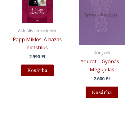
Aktuális termékeink
Papp Miklós: A házas
életstílus
Könyvek
2.990
Ft
Youcat – Gyónás –
Megújulás
Kosárba
2.600
Ft
Kosárba