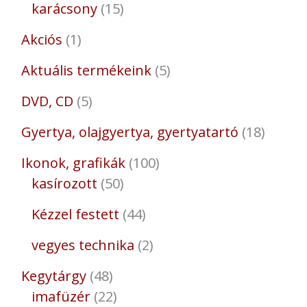
karácsony
15
Akciós
1
Aktuális termékeink
5
DVD, CD
5
Gyertya, olajgyertya, gyertyatartó
18
Ikonok, grafikák
100
kasírozott
50
Kézzel festett
44
vegyes technika
2
Kegytárgy
48
imafüzér
22