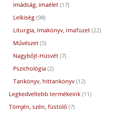
imádság, imaélet
17
Lelkiség
98
Liturgia, Imakönyv, Imafüzet
22
Művészet
5
Nagybőjt-Húsvét
7
Pszichológia
2
Tankönyv, hittankönyv
12
Legkedveltebb termékeink
11
Tömjén, szén, füstölő
7