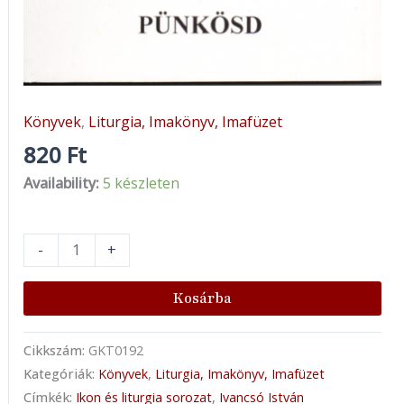
Könyvek
,
Liturgia, Imakönyv, Imafüzet
820
Ft
Availability:
5 készleten
-
+
Kosárba
Cikkszám:
GKT0192
Kategóriák:
Könyvek
,
Liturgia, Imakönyv, Imafüzet
Címkék:
Ikon és liturgia sorozat
,
Ivancsó István