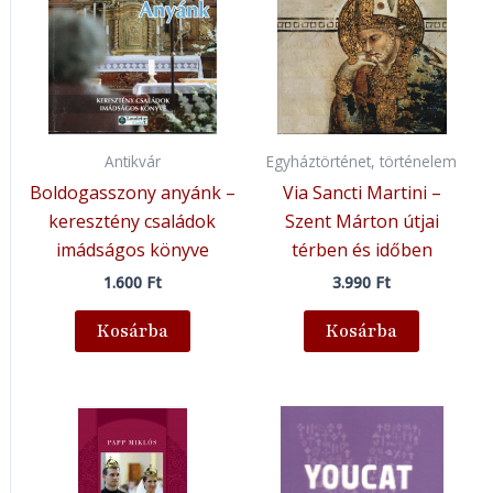
Antikvár
Egyháztörténet, történelem
Boldogasszony anyánk –
Via Sancti Martini –
keresztény családok
Szent Márton útjai
imádságos könyve
térben és időben
1.600
Ft
3.990
Ft
Kosárba
Kosárba