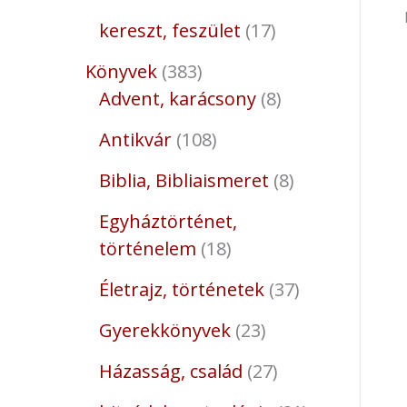
kereszt, feszület
17
Könyvek
383
Advent, karácsony
8
Antikvár
108
Biblia, Bibliaismeret
8
Egyháztörténet,
történelem
18
Életrajz, történetek
37
Gyerekkönyvek
23
Házasság, család
27