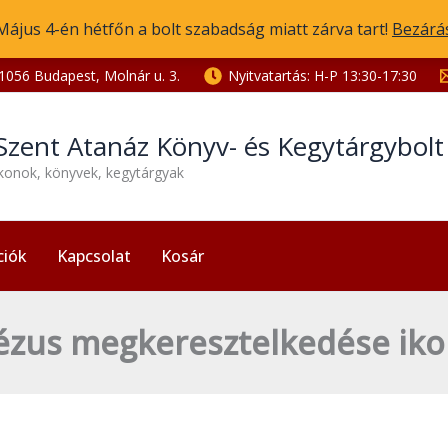
Május 4-én hétfőn a bolt szabadság miatt zárva tart!
Bezárá
1056 Budapest, Molnár u. 3.
Nyitvatartás: H-P 13:30-17:30
Szent Atanáz Könyv- és Kegytárgybol
ikonok, könyvek, kegytárgyak
ciók
Kapcsolat
Kosár
ézus megkeresztelkedése ik