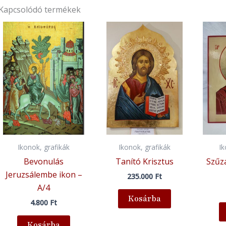
Kapcsolódó termékek
Ikonok, grafikák
Ikonok, grafikák
I
Bevonulás
Tanító Krisztus
Szűz
Jeruzsálembe ikon –
235.000
Ft
A/4
Kosárba
4.800
Ft
Kosárba