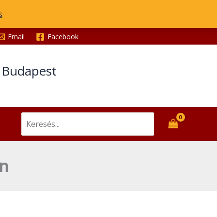
s
Email
Facebook
t Budapest
Search
for:
on