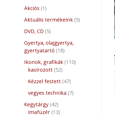
Akciós
1
Aktuális termékeink
5
DVD, CD
5
Gyertya, olajgyertya,
gyertyatartó
18
Ikonok, grafikák
110
kasírozott
52
Kézzel festett
47
vegyes technika
7
Kegytárgy
42
imafüzér
13