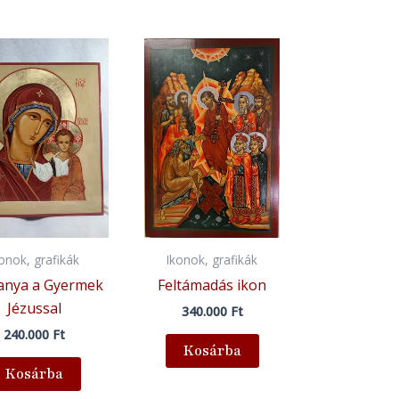
konok, grafikák
Ikonok, grafikák
anya a Gyermek
Feltámadás ikon
Jézussal
340.000
Ft
240.000
Ft
Kosárba
Kosárba