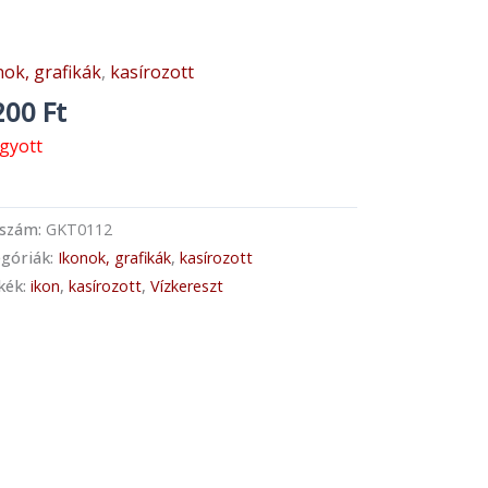
nok, grafikák
,
kasírozott
200
Ft
ogyott
kszám:
GKT0112
góriák:
Ikonok, grafikák
,
kasírozott
kék:
ikon
,
kasírozott
,
Vízkereszt