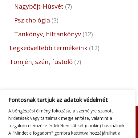
Nagybőjt-Húsvét
7
Pszichológia
3
Tankönyv, hittankönyv
12
Legkedveltebb termékeink
12
Tömjén, szén, füstölő
7
Fontosnak tartjuk az adatok védelmét
A böngészési élmény fokozása, a személyre szabott
hirdetések vagy tartalmak megjelenítése, valamint a
Adatkezelési tájékoztató
forgalom elemzése érdekében sütiket (cookie) használunk.
Általános szerződési feltételek
A "Mindet elfogadom" gombra kattintva hozzájárulhat a