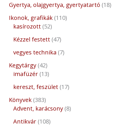
Gyertya, olajgyertya, gyertyatartó
18
Ikonok, grafikák
110
kasírozott
52
Kézzel festett
47
vegyes technika
7
Kegytárgy
42
imafüzér
13
kereszt, feszület
17
Könyvek
383
Advent, karácsony
8
Antikvár
108