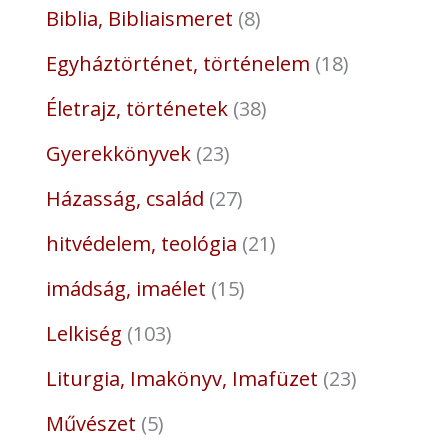
Biblia, Bibliaismeret
8
Egyháztörténet, történelem
18
Életrajz, történetek
38
Gyerekkönyvek
23
Házasság, család
27
hitvédelem, teológia
21
imádság, imaélet
15
Lelkiség
103
Liturgia, Imakönyv, Imafüzet
23
Művészet
5