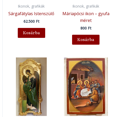
Ikonok, grafikák
Ikonok, grafikák
Sárgafátylas Istenszülő
Máriapócsi ikon – gyufa
méret
62.500
Ft
800
Ft
Kosárba
Kosárba